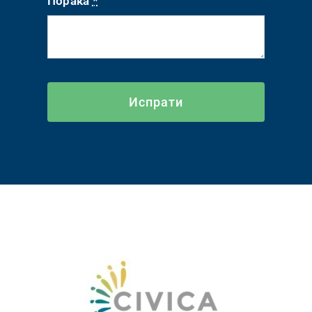
Порака
*
Испрати