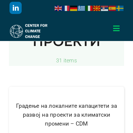
Skip
to
content
Toggl
ПРОЕКТИ
Navig
Дома
31 items
За Нас
Активности
Проекти
Градење на локалните капацитети за
развој на проекти за климатски
промени – CDM
Публикации