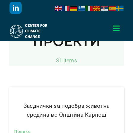
Skip
to
content
Toggl
ПРОЕКТИ
Navig
Дома
31 items
За Нас
Активности
Проекти
Заеднички за подобра животна
средина во Општина Карпош
Публикации
Повеќе