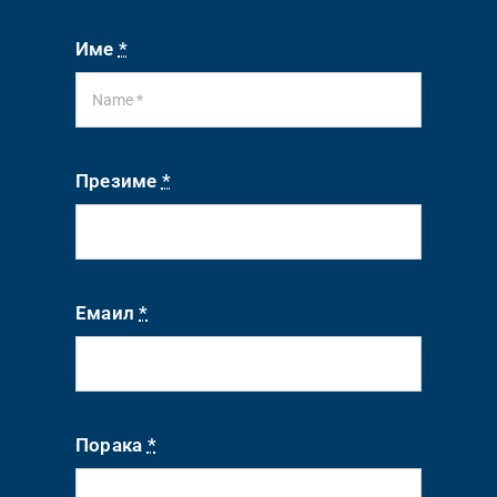
Име
*
Презиме
*
Емаил
*
Порака
*