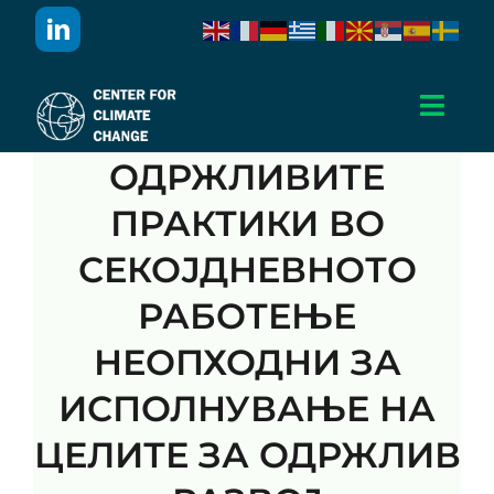
Skip
to
content
Toggl
Navig
ОДРЖЛИВИТЕ
Дома
ПРАКТИКИ ВО
За Нас
СЕКОЈДНЕВНОТО
РАБОТЕЊЕ
Активности
НЕОПХОДНИ ЗА
Проекти
ИСПОЛНУВАЊЕ НА
ЦЕЛИТЕ ЗА ОДРЖЛИВ
Публикации