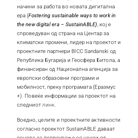
начини за работа во новата дигитална
ера (
Fostering sustainable ways to work in
the new digital era –
SustainABLE
)
, кој е
спроведуван од страна на Центар за
климатски промени, лидер на проектот и
проектните партнери BICC Sandanski од
Република Бугарија и Геосфера Битола, а
финансиран од Национална агенција за
европски образовни програми и
мобилност, преку програмата (Еразмус
+). Повеќе информации за проектот на
следниот
линк
.
Воедно, целите и проектните активности
согласно проектот SustainABLE даваат
основа за поврзување со некои од