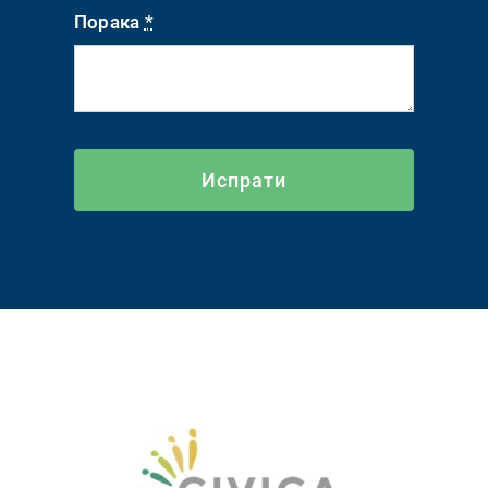
Порака
*
Испрати