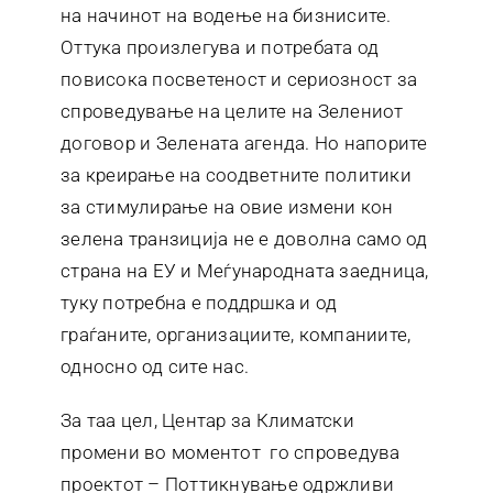
на начинот на водење на бизнисите.
Оттука произлегува и потребата од
повисока посветеност и сериозност за
спроведување на целите на Зелениот
договор и Зелената агенда. Но напорите
за креирање на соодветните политики
за стимулирање на овие измени кон
зелена транзиција не е доволна само од
страна на ЕУ и Меѓународната заедница,
туку потребна е поддршка и од
граѓаните, организациите, компаниите,
односно од сите нас.
За таа цел, Центар за Климатски
промени во моментот го спроведува
проектот – Поттикнување одржливи