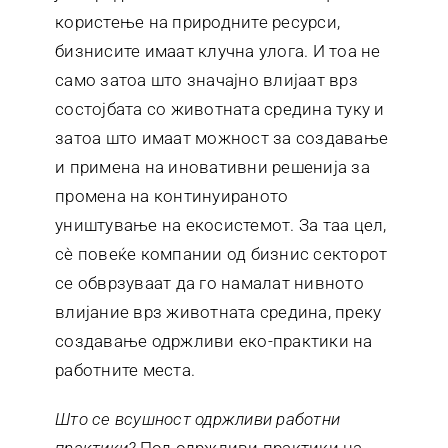
користење на природните ресурси,
бизнисите имаат клучна улога. И тоа не
само затоа што значајно влијаат врз
состојбата со животната средина туку и
затоа што имаат можност за создавање
и примена на иновативни решенија за
промена на континуираното
уништување на екосистемот. За таа цел,
сè повеќе компании од бизнис секторот
се обврзуваат да го намалат нивното
влијание врз животната средина, преку
создавање одржливи еко-практики на
работните места.
Што се всушност одржливи работни