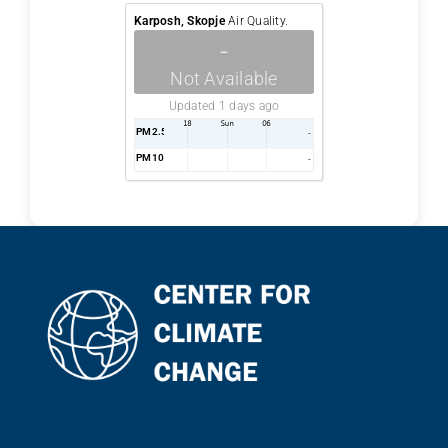
Karposh, Skopje
Air Quality.
-
Not Available
Updated 1 days ago
PM2.5
AQI
-
PM10
AQI
-