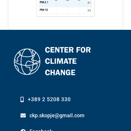
PM2.5
AQI
41
PM10
AQI
33
+389 2 5208 330
ckp.skopje@gmail.com