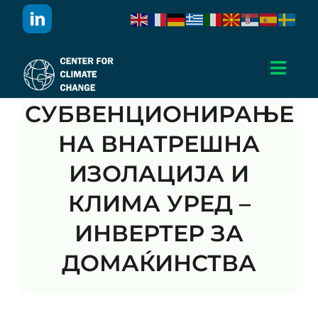
Skip
to
content
Toggl
Navig
СУБВЕНЦИОНИРАЊЕ
Дома
НА ВНАТРЕШНА
За Нас
ИЗОЛАЦИЈА И
КЛИМА УРЕД –
Активности
ИНВЕРТЕР ЗА
Проекти
ДОМАЌИНСТВА
Публикации