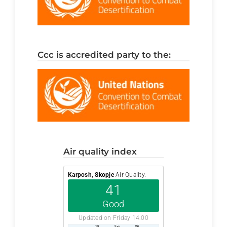
ccc is accredited party to the:
air quality index
Karposh, Skopje
Air Quality.
41
Good
Updated on Friday 14:00