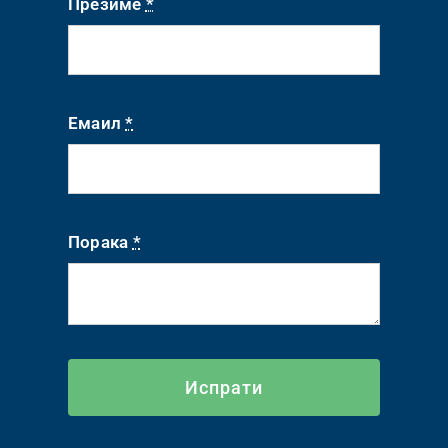
Презиме
*
Емаил
*
Порака
*
Испрати