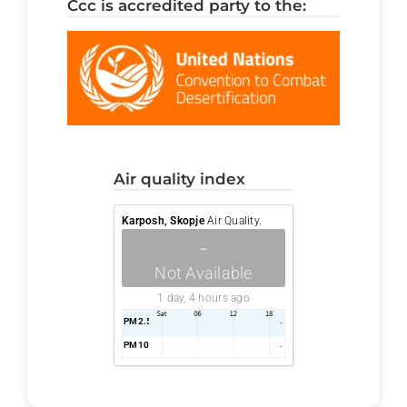
ccc is accredited party to the:
air quality index
Karposh, Skopje
Air Quality.
-
Not Available
1 day, 4 hours ago
PM2.5
AQI
-
PM10
AQI
-