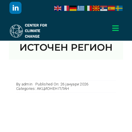
Skip
to
content
Toggl
Navig
ИСТОЧЕН РЕГИОН
Дома
За Нас
Активности
By
admin
Published On: 26 јануари 2026
Categories:
АКЦИОНЕН ПЛАН
Проекти
Публикации