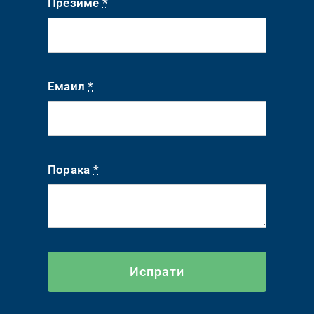
Презиме
*
Емаил
*
Порака
*
Испрати