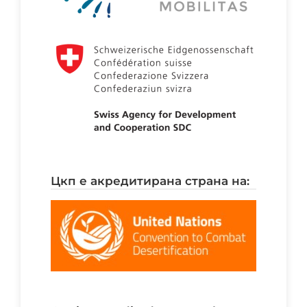
цкп е акредитирана страна на: