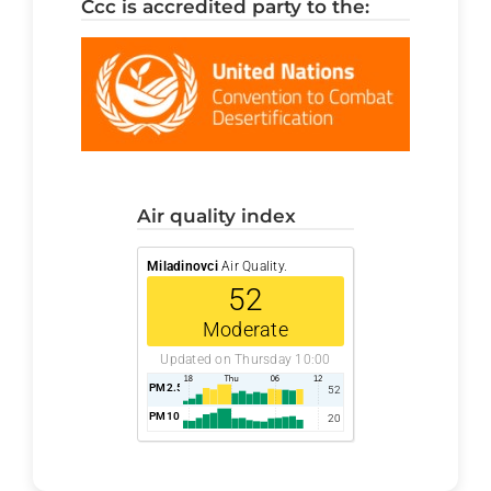
ccc is accredited party to the:
air quality index
Miladinovci
Air Quality.
52
Moderate
Updated on Thursday 10:00
PM2.5
AQI
52
PM10
AQI
20