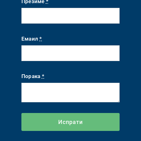
Презиме
*
Емаил
*
Порака
*
Испрати