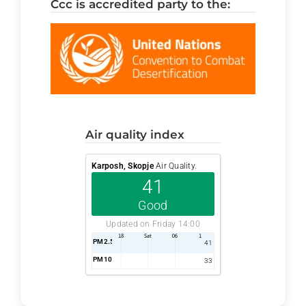
ccc is accredited party to the:
air quality index
Karposh, Skopje
Air Quality.
41
Good
Updated on Friday 14:00
PM2.5
AQI
41
PM10
AQI
33