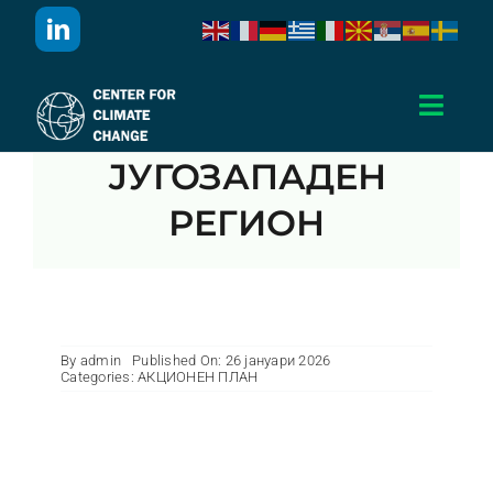
Skip
to
content
Toggl
Navig
ЈУГОЗАПАДЕН
Дома
РЕГИОН
За Нас
Активности
By
admin
Published On: 26 јануари 2026
Categories:
АКЦИОНЕН ПЛАН
Проекти
Публикации