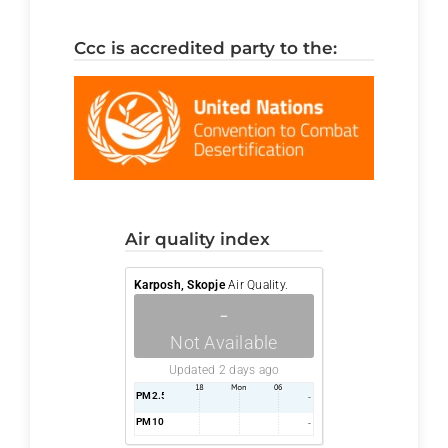
ccc is accredited party to the:
air quality index
Karposh, Skopje
Air Quality.
-
Not Available
Updated 2 days ago
PM2.5
AQI
-
PM10
AQI
-