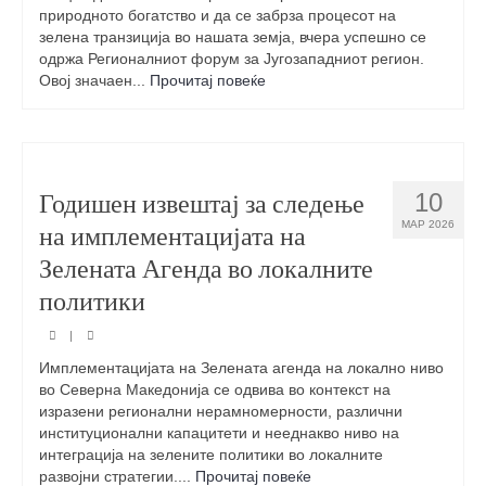
природното богатство и да се забрза процесот на
зелена транзиција во нашата земја, вчера успешно се
одржа Регионалниот форум за Југозападниот регион.
Овој значаен...
Прочитај повеќе
Годишен извештај за следење
10
МАР 2026
на имплементацијата на
Зелената Агенда во локалните
политики
|
Имплементацијата на Зелената агенда на локално ниво
во Северна Македонија се одвива во контекст на
изразени регионални нерамномерности, различни
институционални капацитети и нееднакво ниво на
интеграција на зелените политики во локалните
развојни стратегии....
Прочитај повеќе