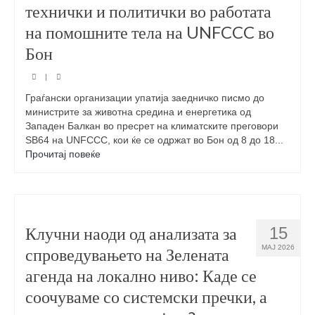
технички и политички во работата
на помошните тела на UNFCCC во
Бон
|
Граѓански организации упатија заедничко писмо до
министрите за животна средина и енергетика од
Западен Балкан во пресрет на климатските преговори
SB64 на UNFCCC, кои ќе се одржат во Бон од 8 до 18...
Прочитај повеќе
Клучни наоди од анализата за
15
МАЈ 2026
спроведувањето на Зелената
агенда на локално ниво: Каде се
соочуваме со системски пречки, а