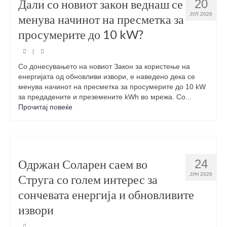
Дали со новиот закон веднаш се
20
ЈУЛ 2026
менува начинот на пресметка за
#ПРЕЗЕМИКЛИМАТСКААКЦИЈА
просумерите до 10 kW?
АЛАТКА ЗА ПРОЦЕНКА НА ОДРЖЛИВИ
ПРАКТИКИ
|
Со донесувањето на новиот Закон за користење на
ОПШТИНСКИ ВЕСТИ
енергијата од обновливи извори, е наведено дека се
менува начинот на пресметка за просумерите до 10 kW
за предадените и преземените kWh во мрежа. Со...
Прочитај повеќе
Одржан Соларен саем во
24
ЈУН 2026
Струга со голем интерес за
сончевата енергија и обновливите
извори