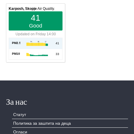
Karposh, Skopje
Air Quality.
41
Good
Updated on Friday 14:00
PM2.5
AQI
41
PM10
AQI
33
За нас
Статут
Политика за заштита на деца
Огласи