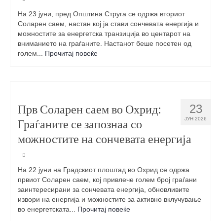
На 23 јуни, пред Општина Струга се одржа вториот
Соларен саем, настан кој ја стави сончевата енергија и
можностите за енергетска транзиција во центарот на
вниманието на граѓаните. Настанот беше посетен од
голем...
Прочитај повеќе
Прв Соларен саем во Охрид:
23
ЈУН 2026
Граѓаните се запознаа со
можностите на сончевата енергија
На 22 јуни на Градскиот плоштад во Охрид се одржа
првиот Соларен саем, кој привлече голем број граѓани
заинтересирани за сончевата енергија, обновливите
извори на енергија и можностите за активно вклучување
во енергетската...
Прочитај повеќе