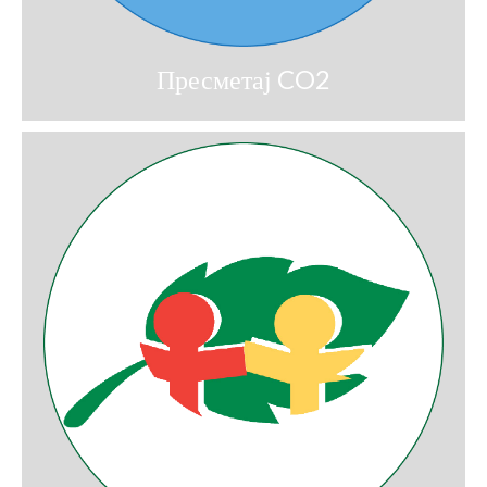
Пресметај CO2