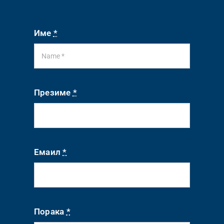
Име
*
Презиме
*
Емаил
*
Порака
*