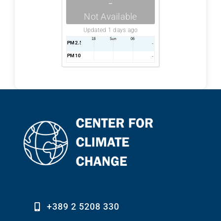
-
Not Available
Updated 1 days ago
PM2.5
AQI
-
PM10
AQI
-
+389 2 5208 330