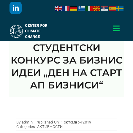
Skip
to
content
Toggl
Navig
СТУДЕНТСКИ
Дома
КОНКУРС ЗА БИЗНИС
За Нас
ИДЕИ „ДЕН НА СТАРТ
АП БИЗНИСИ“
Активности
Проекти
By
admin
Published On: 1 октомври 2019
Публикации
Categories:
АКТИВНОСТИ