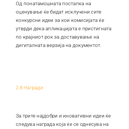
Од понатамошната постапка на
оценување ќе бидат исклучени сите
конкурсни идеи за кои комисијата ќе
утврди дека апликацијата е пристигната
по крајниот рок за доставување на
дигиталната верзија на документот.
2.8 Награди
За трите најдобри и иновативни идеи ќе
следува награда која ќе се однесува на