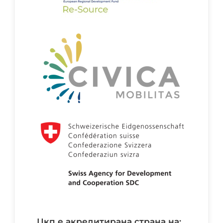
цкп е акредитирана страна на: