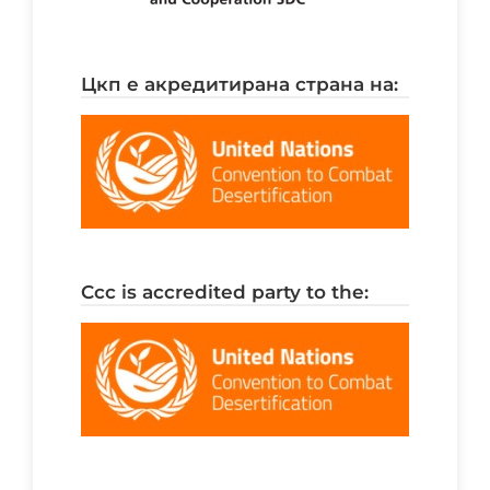
цкп е акредитирана страна на:
ccc is accredited party to the: