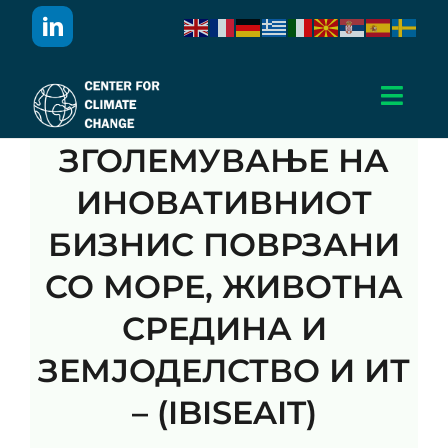
Skip
to
content
Toggl
Navig
ЗГОЛЕМУВАЊЕ НА
Дома
ИНОВАТИВНИОТ
За Нас
БИЗНИС ПОВРЗАНИ
СО МОРЕ, ЖИВОТНА
Активности
СРЕДИНА И
Проекти
ЗЕМЈОДЕЛСТВО И ИТ
– (IBISEAIT)
Публикации