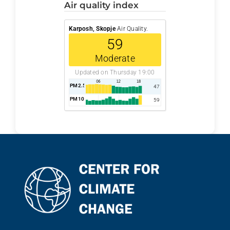
air quality index
Karposh, Skopje
Air Quality.
59
Moderate
Updated on Thursday 19:00
PM2.5
AQI
47
PM10
AQI
59