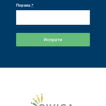
Порака
*
Испрати