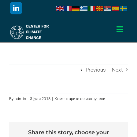
Skip
to
content
IGRAJ, PEJ
Toggl
Navig
Дома
За Нас
Previous
Next
Активности
на
By
admin
|
3 јули 2018
|
Коментарите се исклучени
Igraj,
Проекти
pej
Публикации
share this story, choose your