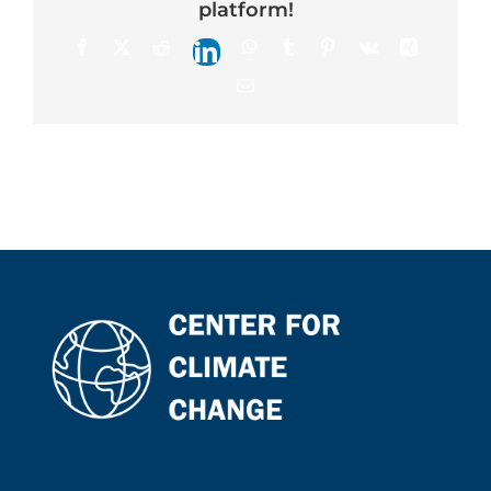
platform!
Контакт
Facebook
X
Reddit
WhatsApp
Tumblr
Pinterest
Vk
Xing
LinkedIn
Email