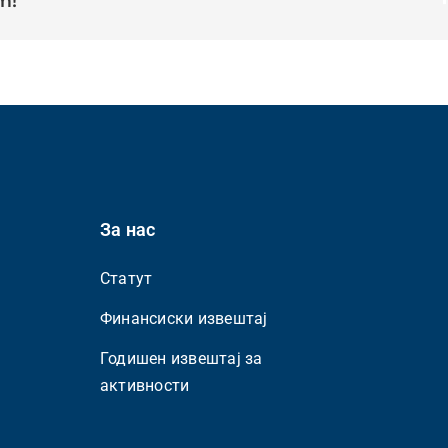
m!
Општина
Аеродром
За нас
Статут
Финансиски извештај
Годишен извештај за
активности