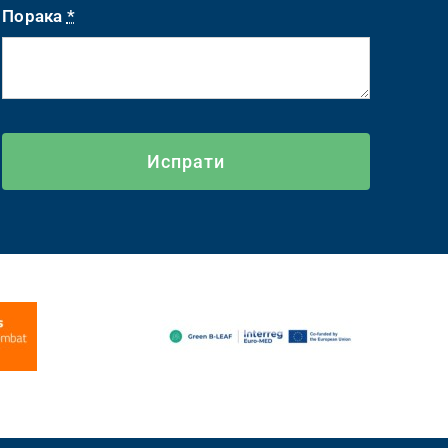
Порака
*
Испрати