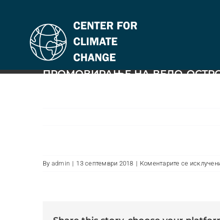
Skip
to
content
ПРОМОВИРАЊЕ НА ВЕЛО-ОСТР
By
admin
|
13 септември 2018
|
Коментарите се исклучен