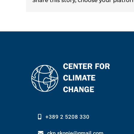
share this story, choose your platfor
+389 2 5208 330
ckp.skopje@gmail.com