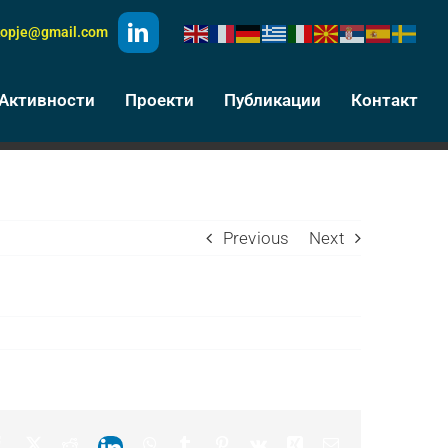
kopje@gmail.com
Активности
Проекти
Публикации
Контакт
Previous
Next
Facebook
X
Reddit
WhatsApp
Tumblr
Pinterest
Vk
Xing
Email