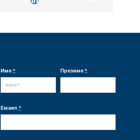
LinkedIn
Име
*
Презиме
*
Емаил
*