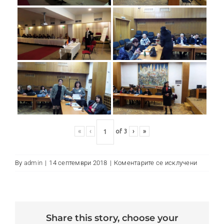
«
‹
of
3
›
»
на
By
admin
|
14 септември 2018
|
Коментарите се исклучени
Одбеле
на
Часот
на
share this story, choose your
планета