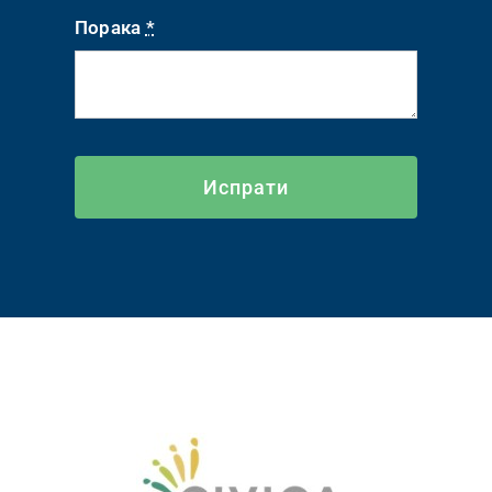
Порака
*
Испрати