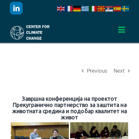
Skip
to
content
ОДБЕЛЕЖУВАЊЕ НА ЧАСОТ НА
Toggl
ПЛАНЕТАТА ЗЕМЈА – 2017 ГОДИНА
Navig
Дома
За Нас
Previous
Next
Активности
Завршна конференција на проектот
Прекугранично партнерство за заштита на
Проекти
животната средина и подобар квалитет на
живот
Публикации