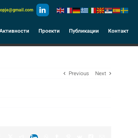
kopje@gmail.com
Активности
Проекти
Публикации
Контакт
Previous
Next
Facebook
X
Reddit
WhatsApp
Tumblr
Pinterest
Vk
Xing
Email