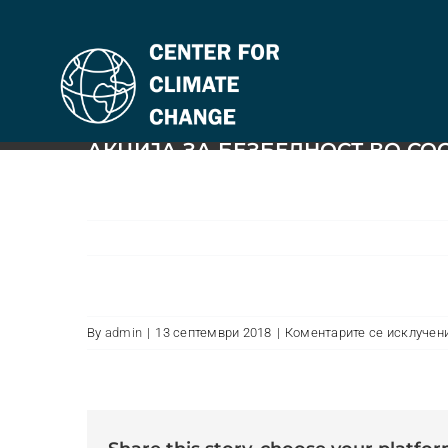
Skip
to
content
АКЦИЈА ЗА БЕЗБЕДНОСТ ВО СО
By
admin
|
13 септември 2018
|
Коментарите се исклучен