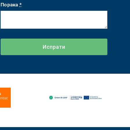
Порака
*
Испрати