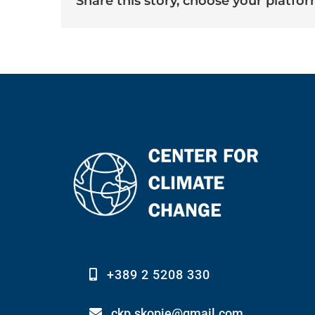
share this story, choose your platfor
+389 2 5208 330
ckp.skopje@gmail.com