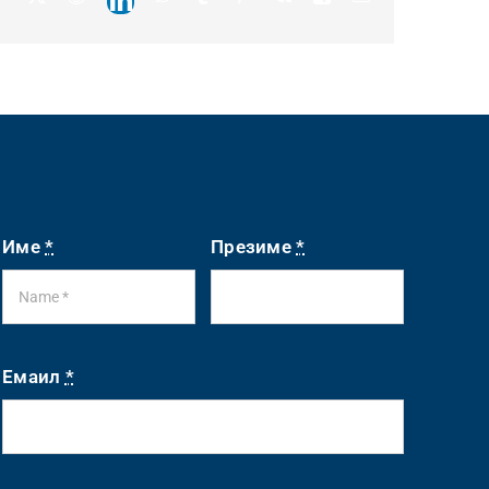
LinkedIn
Име
*
Презиме
*
Емаил
*