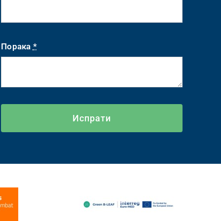
Порака
*
Испрати