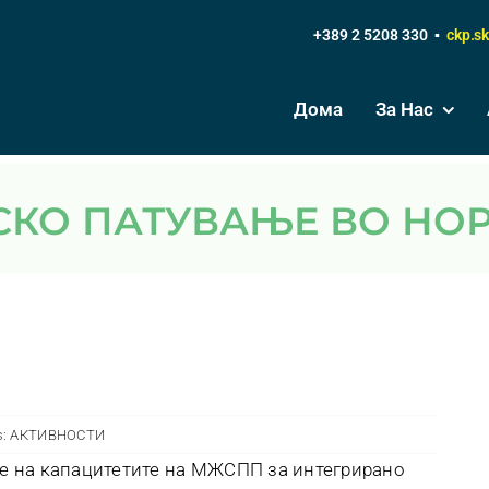
+389 2 5208 330 ▪
ckp.s
Дома
За Нас
ИСКО ПАТУВАЊЕ ВО НО
s:
АКТИВНОСТИ
ње на капацитетите на МЖСПП за интегрирано