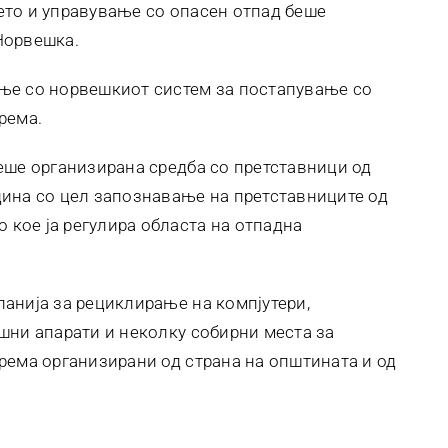
ето и управување со опасен отпад беше
Норвешка.
ње со норвешкиот систем за постапување со
рема.
еше организирана средба со претставници од
ина со цел запознавање на претставниците од
кое ја регулира областа на отпадна
анија за рециклирање на компјутери,
шни апарати и неколку собирни места за
рема организирани од страна на општината и од