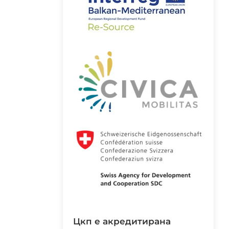
цкп е акредитирана