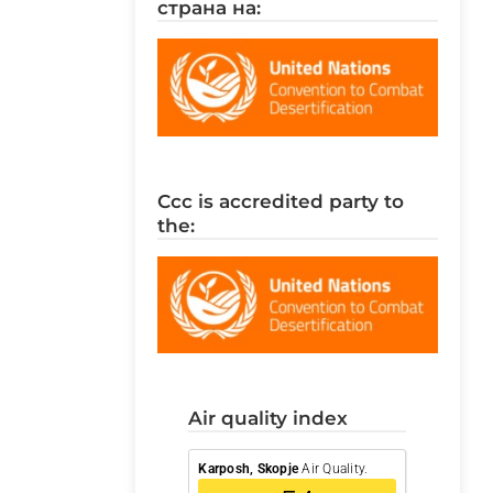
страна на:
ccc is accredited party to
the:
air quality index
Karposh, Skopje
Air Quality.