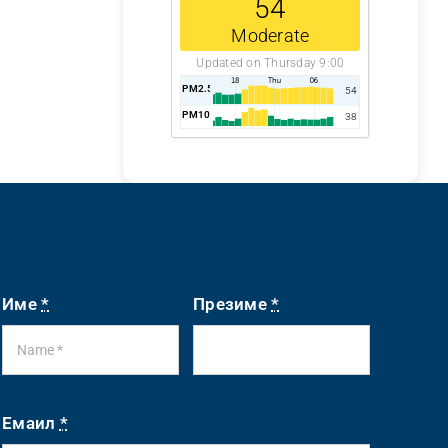
54
Moderate
Updated on Thursday 9:00
PM2.5
AQI
54
PM10
AQI
38
Име
*
Презиме
*
Емаил
*