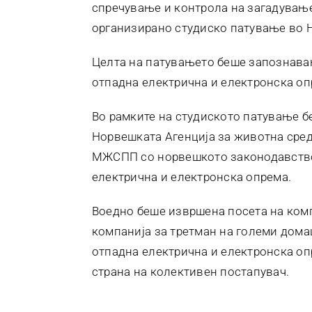
спречување и контрола на загадувањ
организирано студиско патување во 
Целта на патувањето беше запознава
отпадна електрична и електронска оп
Во рамките на студиското патување б
Норвешката Агенција за животна сред
МЖСПП со норвешкото законодавство 
електрична и електронска опрема.
Воедно беше извршена посета на комп
компанија за третман на големи дома
отпадна електрична и електронска оп
страна на колективен постапувач.