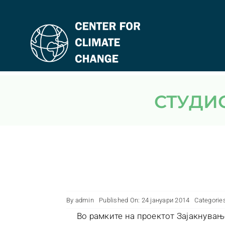
Skip
to
content
СТУД
By
admin
Published On: 24 јануари 2014
Categorie
Во рамките на проектот Зајакнува