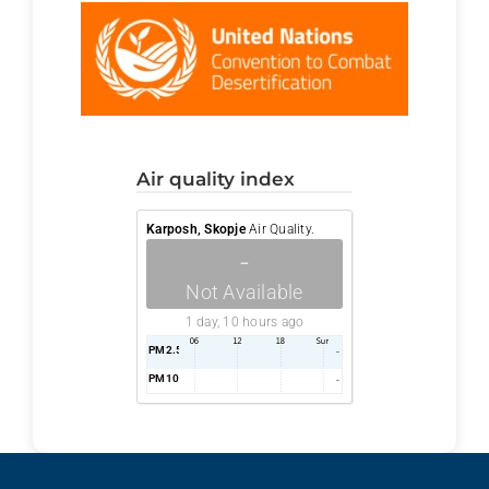
air quality index
Karposh, Skopje
Air Quality.
-
Not Available
1 day, 10 hours ago
PM2.5
AQI
-
PM10
AQI
-