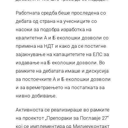
Работната средба беше проследена со
дебата од страна на учесниците со
насоки за подобра изработка на
квалитетни А и Б еколошки дозволи со
примена на НДТ и како да се постигне
зајакнување на капацитетите на ЕЛС за
издавање на Б еколошки дозволи. Во
рамките на дебатата имаше и дискусија
за постоечките А и Б еколошки дозволи
и за времетраењето на постапката за
нивно добивање.
Активноста се реализираше во рамките
на проектот „Препораки за Поглавје 27“
кој се имплементира од Милиеуконтакт