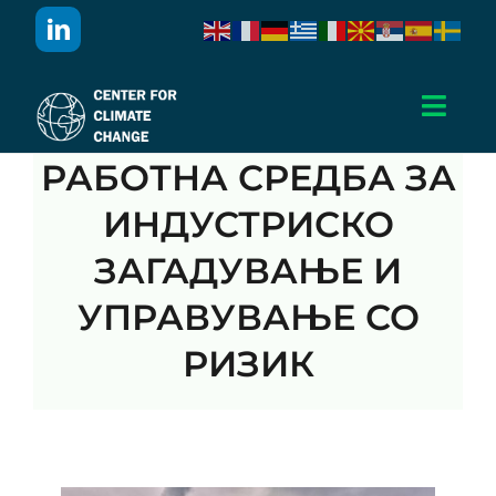
Skip
to
content
Toggl
Navig
РАБОТНА СРЕДБА ЗА
Дома
ИНДУСТРИСКО
За Нас
ЗАГАДУВАЊЕ И
УПРАВУВАЊЕ СО
Активности
РИЗИК
Проекти
Публикации