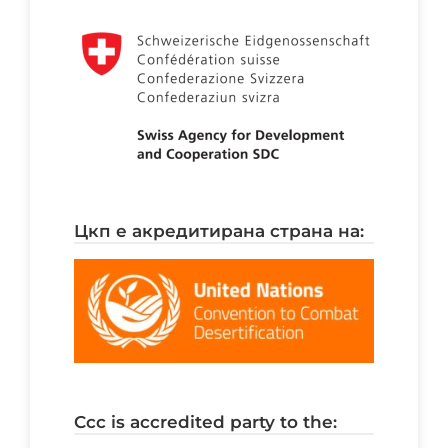
цкп е акредитирана страна на:
ccc is accredited party to the: