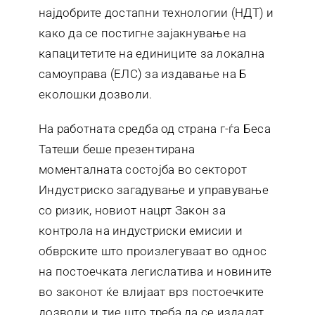
најдобрите достапни технологии (НДТ) и
како да се постигне зајакнување на
капацитетите на единиците за локална
самоуправа (ЕЛС) за издавање на Б
еколошки дозволи.
На работната средба од страна г-ѓа Беса
Татеши беше презентирана
моменталната состојба во секторот
Индустриско загадување и управување
со ризик, новиот нацрт Закон за
контрола на индустриски емисии и
обврските што произлегуваат во однос
на постоечката легислатива и новините
во законот ќе влијаат врз постоечките
дозволи и тие што треба да се издадат.