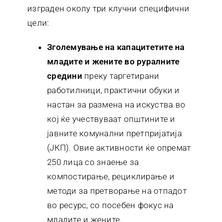
изграден околу три клучни специфични
цели:
Зголемување на капацитетите на
младите и жените во руралните
средини
преку таргетирани
работилници, практични обуки и
настан за размена на искуства во
кој ќе учествуваат општините и
јавните комунални претпријатија
(ЈКП). Овие активности ќе опремат
250 лица со знаење за
компостирање, рециклирање и
методи за претворање на отпадот
во ресурс, со посебен фокус на
младите и жените.