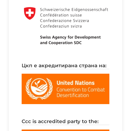
цкп е акредитирана страна на:
ccc is accredited party to the: