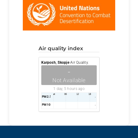
air quality index
Karposh, Skopje
Air Quality.
-
Not Available
1 day, 5 hours ago
PM2.5
AQI
-
PM10
AQI
-