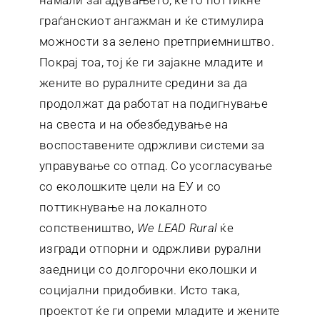
намали загадувањето, ќе го поттикне
граѓанскиот ангажман и ќе стимулира
можности за зелено претприемништво.
Покрај тоа, тој ќе ги зајакне младите и
жените во руралните средини за да
продолжат да работат на подигнување
на свеста и на обезбедување на
воспоставените одржливи системи за
управување со отпад. Со усогласување
со еколошките цели на ЕУ и со
поттикнување на локалното
сопствеништво,
We LEAD Rural
ќе
изгради отпорни и одржливи рурални
заедници со долгорочни еколошки и
социјални придобивки. Исто така,
проектот ќе ги опреми младите и жените