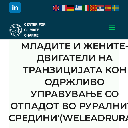
Skip
to
content
Toggl
Navig
МЛАДИТЕ И ЖЕНИТЕ-
Дома
ДВИГАТЕЛИ НА
За Нас
ТРАНЗИЦИЈАТА КОН
ОДРЖЛИВО
Активности
УПРАВУВАЊЕ СО
Проекти
ОТПАДОТ ВО РУРАЛНИ
СРЕДИНИ'(WELEADRURA
Публикации