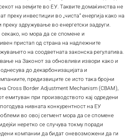
секот на земјите во ЕУ. Таквите домаќинства не
ат преку инвестиции во „чиста“ енергија како на
 преку здружување во енергетски задруги.
секако, но мора да се спомене и
ивен пристап од страна на надлежните
жувањето на соодветната законска регулатива.
јување на Законот за обновливи извори како и
 однесува до декарбонизацијата и
мпаниите, предизвиците се исто така бројни
на Cross Border Adjustment Mechanism (CBAM),
т емитуван при производството кај одредени
 погодува нивната конкурентност на ЕУ
роблеми во овој сегмент мора да се спомене
идејќи неретко се случува токму поради
едени компании да бидат оневозможени да ги