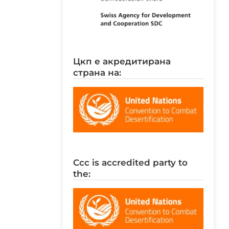
цкп е акредитирана
страна на:
ccc is accredited party to
the: