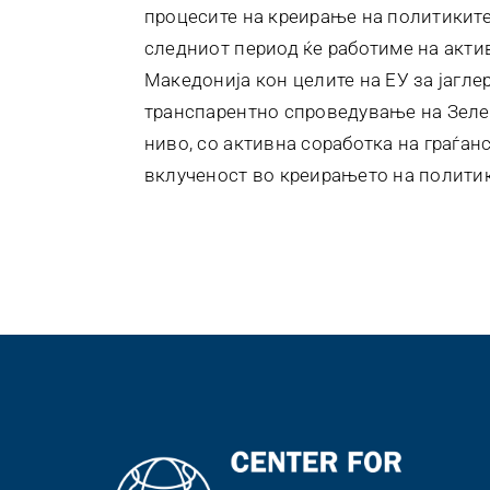
процесите на креирање на политиките
следниот период ќе работиме на акти
Македонија кон целите на ЕУ за јагл
транспарентно спроведување на Зеле
ниво, со активна соработка на граѓан
вклученост во креирањето на политик