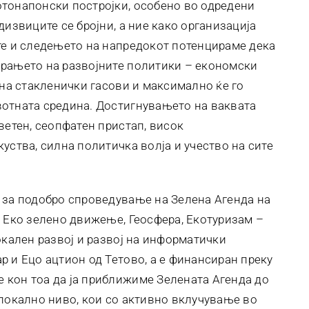
тонапонски постројки, особено во одредени
дизвиците се бројни, а ние како организација
те и следењето на напредокот потенцираме дека
ирањето на развојните политики – економски
 на стакленички гасови и максимално ќе го
вотната средина. Достигнувањето на ваквата
ветен, сеопфатен пристап, висок
уства, силна политичка волја и учество на сите
 за подобро спроведување на Зелена Агенда на
о Еко зелено движење, Геосфера, Екотуризам –
окален развој и развој на информатички
р и Ецо ацтион од Тетово, а е финансиран преку
 кон тоа да ја приближиме Зелената Агенда до
 локално ниво, кои со активно вклучување во