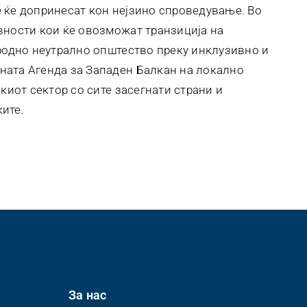
 ќе допринесат кон нејзино спроведување. Во
вности кои ќе овозможат транзиција на
еродно неутрално општество преку инклузивно и
ната Агенда за Западен Балкан на локално
скиот сектор со сите засегнати страни и
ите.
За нас