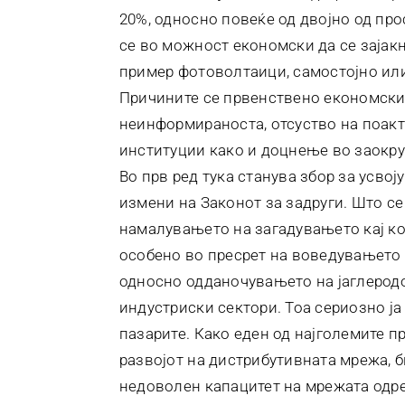
20%, односно повеќе од двојно од про
се во можност економски да се зајакн
пример фотоволтаици, самостојно или
Причините се првенствено економски 
неинформираноста, отсуство на поакт
институции како и доцнење во заокру
Во прв ред тука станува збор за усво
измени на Законот за задруги. Што се
намалувањето на загадувањето кај ко
особено во пресрет на воведувањето 
односно одданочувањето на јаглеродо
индустриски сектори. Тоа сериозно ја
пазарите. Како еден од најголемите п
развојот на дистрибутивната мрежа, б
недоволен капацитет на мрежата одр