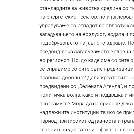
стандардите за животна средина со т
на енергетскиот сектор, но и јаглеро
управување со отпадот се области ко
загадувањето на воздухот, водата и п
подобрувањето на јавното здравје. П
предвид дека загадувањето е главна 
во регионот. Но, до каде сме со сите
се справиме со сите овие предизвици
правиме доволно? Дали креаторите на
предвидени со „Зелената Агенда“, и 
политичка волја, како и поддршка и и
програмите? Мора да се признае дека 
надлежните институции тешко се при
период притисокот од јавноста и граѓа
главните недостатоци е фактот што го