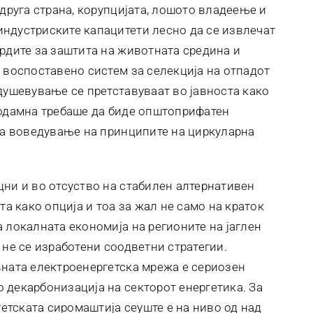
 друга страна, корупцијата, лошото владеење и
ндустриските капацитети лесно да се извлечат
ардите за заштита на животната средина и
т воспоставено систем за селекција на отпадот
душевување се претставуваат во јавноста како
 одамна требаше да биде општоприфатен
 за воведување на принципите на циркуларна
цни и во отсуство на стабилен алтернативен
та како опција и тоа за жал не само на краток
 локалната економија на регионите на јаглен
 не се изработени соодветни стратегии.
вната електроенергетска мрежа е сериозен
 декарбонизација на секторот енергетика. За
гетската сиромаштија сеуште е на ниво од над