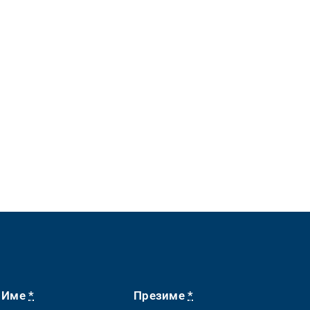
Име
*
Презиме
*