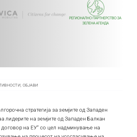
ТИВНОСТИ
,
ОБЈАВИ
олгорочна стратегија за земјите од Западен
шаа лидерите на земјите од Западен Балкан
 договор на ЕУ“ со цел надминување на
рзување на процесот на усогласување на