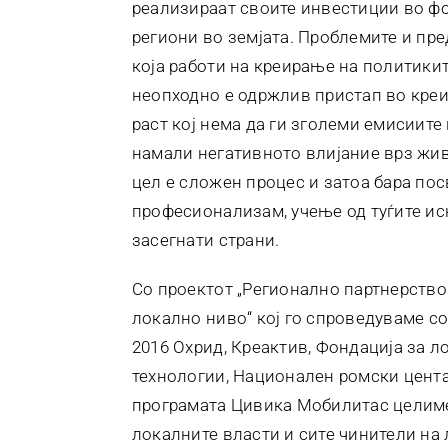
реализираат своите инвестиции во фо
региони во земјата. Проблемите и пре
која работи на креирање на политики
неопходно е одржлив пристап во кре
раст кој нема да ги зголеми емисиите
намали негативното влијание врз жи
цел е сложен процес и затоа бара пос
професионализам, учење од туѓите иск
засегнати страни.
Со проектот „Регионално партнерство
локално ниво“ кој го спроведуваме с
2016 Охрид, Креактив, Фондација за л
технологии, Национален ромски цента
програмата Цивика Мобилитас целиме
локалните власти и сите чинители на