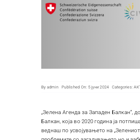
By
admin
Published On: 5 јуни 2024
Categories:
АК
„Зелена Агенда за Западен Балкан“, д
Балкан, која во 2020 година ја потпи
веднаш по усвојувањето на „Зелениот
проблемите со загадувањето но и заб