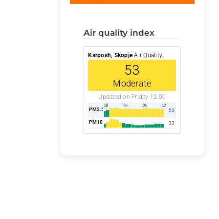
air quality index
Karposh, Skopje
Air Quality.
53
Moderate
Updated on Friday 12:00
PM2.5
AQI
53
PM10
AQI
33