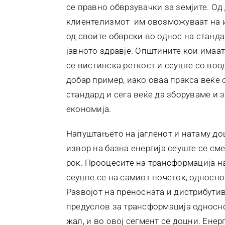
се правно обврзувачки за земјите. Од
клиентелизмот им овозможуваат на и
од своите обврски во однос на станд
јавното здравје. Општините кои имаа
се вистинска реткост и сеуште со воо
добар пример, иако оваа пракса веќе
стандард и сега веќе да зборуваме и
економија.
Напуштањето на јагленот и натаму до
извор на базна енергија сеуште се сме
рок. Прооцесите на трансформација на
сеуште се на самиот почеток, односно
Развојот на преносната и дистрибути
предуслов за трансформација односно
жал, и во овој сегмент се доцни. Енер