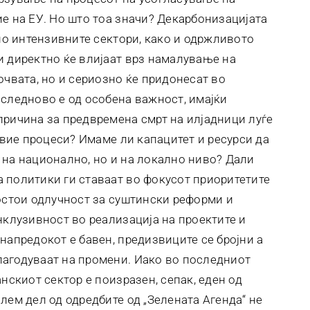
ие на ЕУ. Но што тоа значи? Декарбонизацијата
дно интензивните сектори, како и одржливото
и директно ќе влијаат врз намалување на
очвата, но и сериозно ќе придонесат во
оследново е од особена важност, имајќи
причина за предвремена смрт на илјадници луѓе
 овие процеси? Имаме ли капацитет и ресурси да
 на национално, но и на локално ниво? Дали
 политики ги ставаат во фокусот приоритетите
постои одлучност за суштински реформи и
нклузивност во реализација на проектите и
напредокот е бавен, предизвиците се бројни а
лагодуваат на промени. Иако во последниот
нскиот сектор е поизразен, сепак, еден од
лем дел од одредбите од „Зелената Агенда“ не