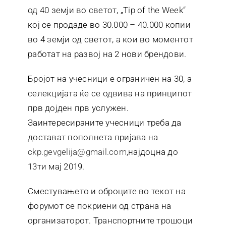
од 40 земји во светот, „Tip of the Week“
кој се продаде во 30.000 – 40.000 копии
во 4 земји од светот, а кои во моментот
работат на развој на 2 нови брендови.
Бројот на учесници е ограничен на 30, а
селекцијата ќе се одвива на принципот
прв дојден прв услужен.
Заинтересираните учесници треба да
достават пополнета пријава на
ckp.gevgelija@gmail.com
,најдоцна до
13ти мај 2019.
Сместувањето и оброците во текот на
форумот се покриени од страна на
организаторот. Транспортните трошоци