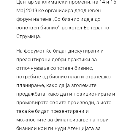
Центар за климатски промени, на 14 и 15
Контакт
Мај 2019 ќе организира дводневен
форум на тема „Со бизнис идеја до
сопствен бизнис“, во хотел Есперанто
Струмица.
На форумот ќе бидат дискутирани и
презентирани добри практики за
отпочнување сопствен бизнис,
потребите од бизнис план и стратешко
планирање, како да ја зголемите
продажбата, како да ги позиционирате и
промовирате своите производи, а исто
така ќе бидат презентирани и
можностите за финансирање на нови
бизниси кои ги нуди Агенцијата за