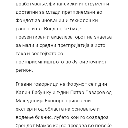
вработување, финансиски инструменти
достапни за млади претприемачи во
Фондот за иновации и технолошки
развој и сл. Воедно, ќе биде
презентиран и акцелераторот на знаења
за мали и средни претпријатија а исто
така и состојбата со
претприемништвото во Југоисточниот
регион.
Главни говорници на Форумот се г-дин
Калин Бабушку и г-дин Петар Лазаров од
Македонија Експорт, признаени
експерти од областа на основање и
водење бизнис, луѓето кои го создадоа
брендот Мамас кој се продава во повеќе