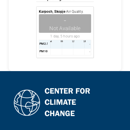
Karposh, Skopje
Air Quality.
-
Not Available
1 day, 5 hours ago
PM2.5
AQI
-
PM10
AQI
-