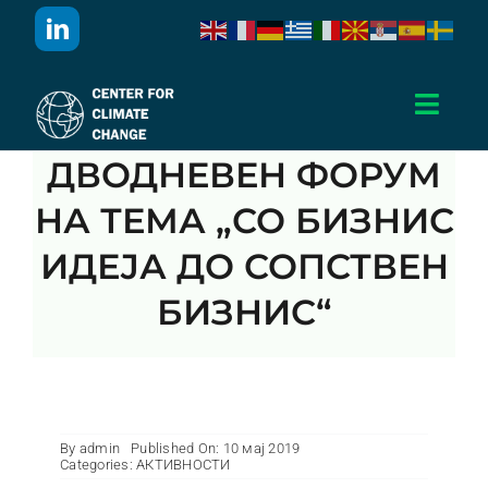
Skip
to
content
Toggl
Navig
ДВОДНЕВЕН ФОРУМ
Дома
НА ТЕМА „СО БИЗНИС
За Нас
ИДЕЈА ДО СОПСТВЕН
БИЗНИС“
Активности
Проекти
By
admin
Published On: 10 мај 2019
Публикации
Categories:
АКТИВНОСТИ