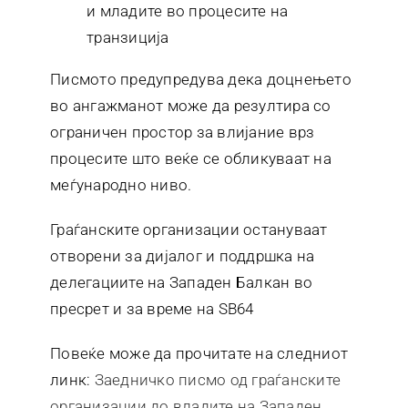
и младите во процесите на
транзиција
Писмото предупредува дека доцнењето
во ангажманот може да резултира со
ограничен простор за влијание врз
процесите што веќе се обликуваат на
меѓународно ниво.
Граѓанските организации остануваат
отворени за дијалог и поддршка на
делегациите на Западен Балкан во
пресрет и за време на SB64
Повеќе може да прочитате на следниот
линк:
Заедничко писмо од граѓанските
организации до владите на Западен