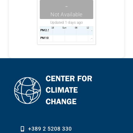
-
Not Available
Updated 1 days ago
PM2.5
AQI
-
PM10
AQI
-
+389 2 5208 330