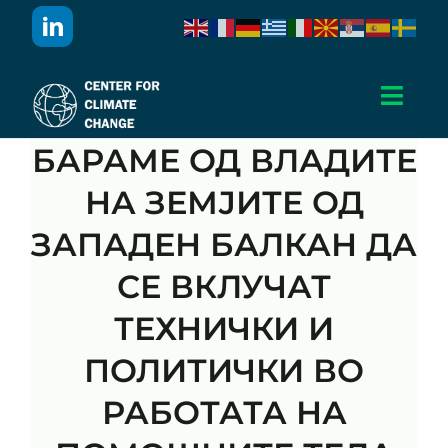
Skip
to
content
Toggl
Navig
БАРАМЕ ОД ВЛАДИТЕ
Дома
НА ЗЕМЈИТЕ ОД
За Нас
ЗАПАДЕН БАЛКАН ДА
СЕ ВКЛУЧАТ
Активности
ТЕХНИЧКИ И
Проекти
ПОЛИТИЧКИ ВО
РАБОТАТА НА
Публикации