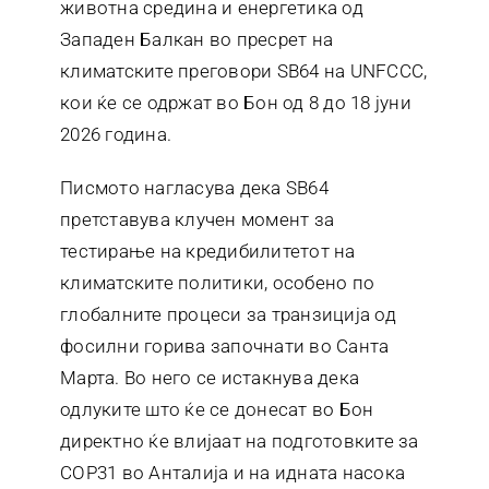
животна средина и енергетика од
Западен Балкан во пресрет на
климатските преговори SB64 на UNFCCC,
кои ќе се одржат во Бон од 8 до 18 јуни
2026 година.
Писмото нагласува дека SB64
претставува клучен момент за
тестирање на кредибилитетот на
климатските политики, особено по
глобалните процеси за транзиција од
фосилни горива започнати во Санта
Марта. Во него се истакнува дека
одлуките што ќе се донесат во Бон
директно ќе влијаат на подготовките за
COP31 во Анталија и на идната насока