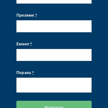
Презиме
*
Емаил
*
Порака
*
Испрати