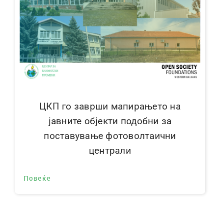
Контакт
ЦКП го заврши мапирањето на
јавните објекти подобни за
поставување фотоволтаични
централи
Повеќе