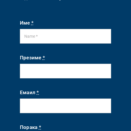
Име
*
Презиме
*
Емаил
*
Порака
*