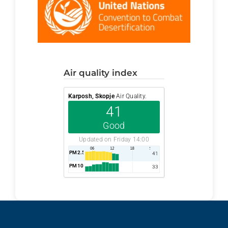
air quality index
Karposh, Skopje
Air Quality.
41
Good
Updated on Friday 14:00
PM2.5
AQI
41
PM10
AQI
33