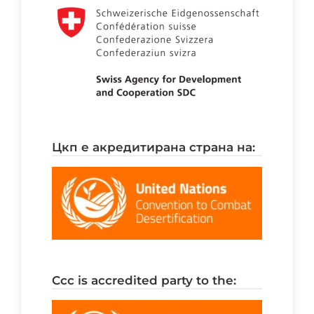
цкп е акредитирана страна на:
ccc is accredited party to the: