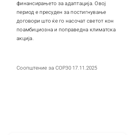
финансирањето за адаптација. Овој
период е пресуден за постигнување
договори што ќе го насочат светот кон
поамбициозна и поправедна климатска
акција.
Соопштение за COP30 17.11.2025