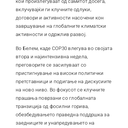
кои произлегуваат од самитот досега,
вклучувајќи ги клучните одлуки,
договори и активности насочени кон
завршување на глобалните климатски
активности и одржлив развој.
Во Белем, каде COP30 влегува во својата
втора и најинтензивна недела,
преговорите се засилуваат со
пристигнување на високи политички
претставници и подигање на дискусиите
на ново ниво. Во фокусот се клучните
прашања поврзани со глобалната
транзиција од фосилни горива,
обезбедувањето праведна поддршка за
заедниците и унапредувањето на