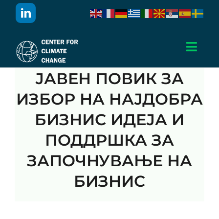
Skip
to
content
Toggl
Navig
ЈАВЕН ПОВИК ЗА
Дома
ИЗБОР НА НАЈДОБРА
За Нас
БИЗНИС ИДЕЈА И
ПОДДРШКА ЗА
Активности
ЗАПОЧНУВАЊЕ НА
Проекти
БИЗНИС
Публикации