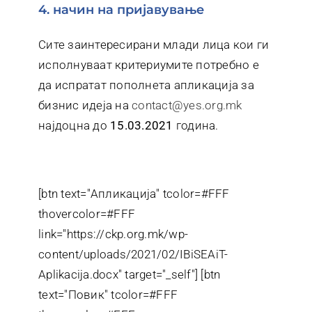
4. начин на пријавување
Сите заинтересирани млади лица кои ги
исполнуваат критериумите потребно е
да испратат пополнета апликација за
бизнис идеја на
contact@yes.org.mk
најдоцна до
15.03.2021
година.
[btn text="Апликација" tcolor=#FFF
thovercolor=#FFF
link="https://ckp.org.mk/wp-
content/uploads/2021/02/IBiSEAiT-
Aplikacija.docx" target="_self"] [btn
text="Повик" tcolor=#FFF