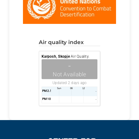
air quality index
Karposh, Skopje
Air Quality.
-
Not Available
Updated 2 days ago
PM2.5
AQI
-
PM10
AQI
-