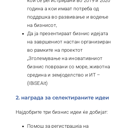
кои се регистрирани во 2019 и 2020
година а кои имаат потреба од
поддршка во развивање и водење
на бизнисот,
Да ја презентираат бизнис идејата
на завршениот настан организиран
во рамките на проектот
„Зголемување на иновативниот
бизнис поврзани со море, животна
средина и земјоделство и ИТ –
(IBiSEAit)
2. награда за селектираните идеи
Најдобрите три бизнис идеи ќе добијат:
Помош за регистрација на