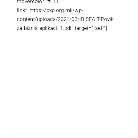
thovercolor=#FFF
link="https://ckp.org.mk/wp-
content/uploads/2021/03/IBiSEAiT-Povik-
za-biznis-aplikacii-1.pdf" target="_self"]