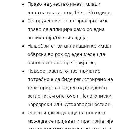
Право на учество имаат млади
лица на возраст од 18 до 35 години,
Секој учесник на натпреварот има
право да аплицира само со една
апликација/бизнис идеја,
Најдобрите три апликации ќе имаат
обврска во рок од еден месец да
основаат ново претпријатие,
Новооснованото претпријатие
потребно е да биде регистрирано на
територијата на еден од следниот
региони: Југоисточен, Пелагониски,
Вардарски или Југозападен регион,
Освен индивидуалци на повикот
може да се пријават и претпријатија