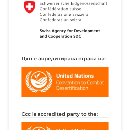
цкп е акредитирана страна на:
ccc is accredited party to the: