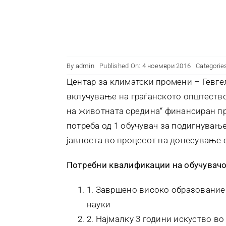
By
admin
Published On: 4 ноември 2016
Categorie
Центар за климатски промени – Гевгел
вклучување на граѓанското општество
на животната средина“ финансиран п
потреба од 1 обучувач за подигнување
јавноста во процесот на донесување 
Потребни квалификации на обучувачо
1. Завршено високо образование
науки
2. Најмалку 3 години искуство в