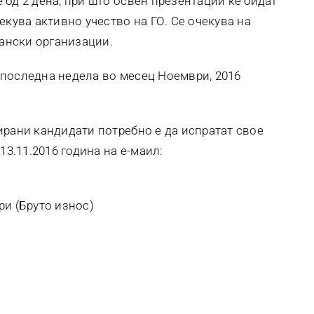
 од 2 дена, при што освен презентации ќе бидат
екува активно учество на ГО. Се очекува на
ѓански организации.
 последна недела во месец Ноември, 2016
ирани кандидати потребно е да испратат свое
13.11.2016 година на е-маил:
ри (Бруто износ)