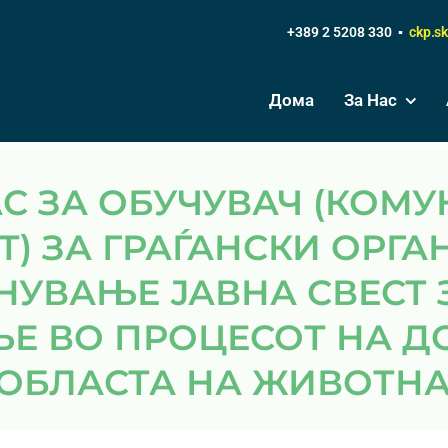
+389 2 5208 330 ▪
ckp.s
Дома
За Нас
) ЗА ГРАЃАНСКИ ОРГ
НУВАЊЕ ЈАВНА СВЕСТ 
Е ВО ПРОЦЕСОТ НА 
 ОБЛАСТА НА ЖИВОТНА