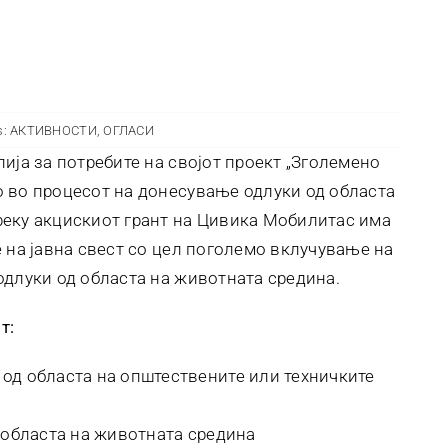
s:
АКТИВНОСТИ
,
ОГЛАСИ
ија за потребите на својот проект „Зголемено
 во процесот на донесување одлуки од областа
реку акцискиот грант на Цивика Мобилитас има
 на јавна свест со цел поголемо вклучување на
одлуки од областа на животната средина.
т:
 од областа на општествените или техничките
о областа на животната средина