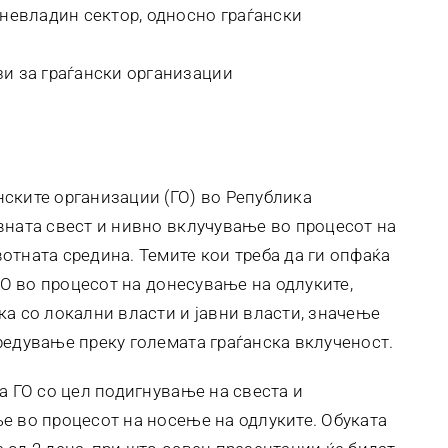
о невладин сектор, односно граѓански
зи за граѓански организации
и
ските организации (ГО) во Република
вната свест и нивно вклучување во процесот на
отната средина. Темите кои треба да ги опфаќа
 ГО во процесот на донесување на одлуките,
ка со локални власти и јавни власти, значење
редување преку големата граѓанска вклученост.
а ГО со цел подигнување на свеста и
е во процесот на носење на одлуките. Обуката