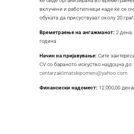
ќе биде организирана во времетраење
вклучени и работилници каде ќе се оч
обуката да присуствуаат околу 20 гра
Времетраење на ангажманот:
2 дена,
година
Начин на пријавување:
Сите заитерес
CV со бараното искуство најдоцна до: 
centarzaklimatskipomeni@yahoo.com
Финансиски надомест:
12.000,00 дена