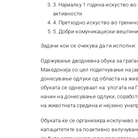
3. Најмалку 1 година искуство в
активности
4. Претходно искуство во тренин
5. Добри комуникациски вештин
Задачи кои се очекува да ги исполни:
Одржување дводневна обука за граѓан
Македонија со цел подигнување на ја
донесување одлуки од областа на жив
обуката се однесуваат на: улогата на
начин на донесување одлуки, соработ
на животната средина и нејзино унап
Обуката ќе се организира исклучиво з
капацитетите за поактивно вклучувањ