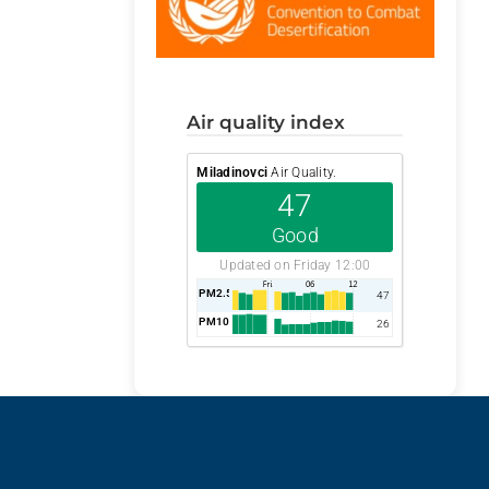
air quality index
Miladinovci
Air Quality.
47
Good
Updated on Friday 12:00
PM2.5
AQI
47
PM10
AQI
26