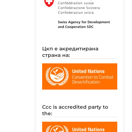
цкп е акредитирана
страна на:
ccc is accredited party to
the: