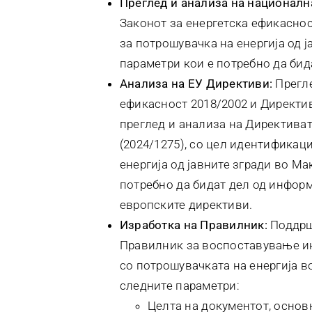
Преглед и анализа на националн
Законот за енергетска ефикаснос
за потрошувачка на енергија од ј
параметри кои е потребно да би
Анализа на ЕУ Директиви:
Прегле
ефикасност 2018/2002 и Директив
преглед и анализа на Директиват
(2024/1275), со цел идентификац
енергија од јавните згради во Ма
потребно да бидат дел од информ
европските директиви.
Изработка на Правилник:
Поддршк
Правилник за воспоставување и
со потрошувачката на енергија во
следните параметри:
Целта на документот, основ