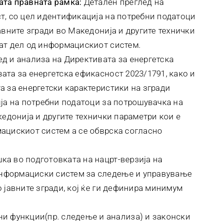
ата правната рамка:
Детален преглед на
т, со цел идентификација на потребни податоци
авните згради во Македонија и другите технички
дат дел од информацискиот систем.
д и анализа на Директивата за енергетска
ата за енергетска ефикасност 2023/1791, како и
а за енергетски карактеристики на згради
ија на потребни податоци за потрошувачка на
кедонија и другите технички параметри кои е
ацискиот систем а се обврска согласно
а во подготовката на нацрт-верзија на
нформациски систем за следење и управување
 јавните згради, кој ќе ги дефинира минимум
ни функции(пр. следење и анализа) и законски