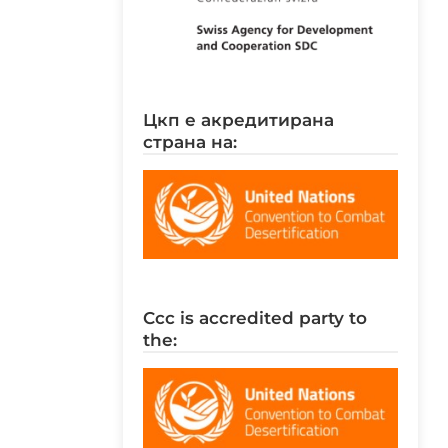
цкп е акредитирана
страна на:
ccc is accredited party to
the: