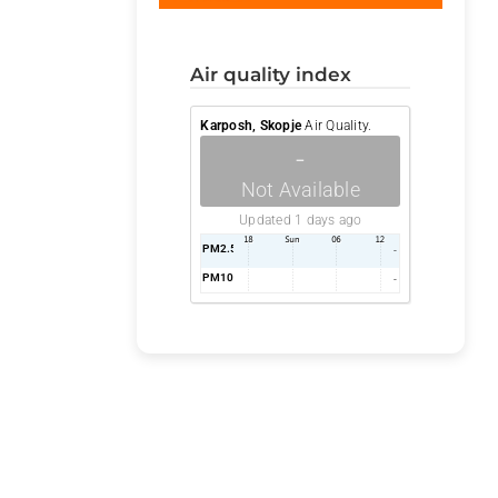
air quality index
Karposh, Skopje
Air Quality.
-
Not Available
Updated 1 days ago
PM2.5
AQI
-
PM10
AQI
-