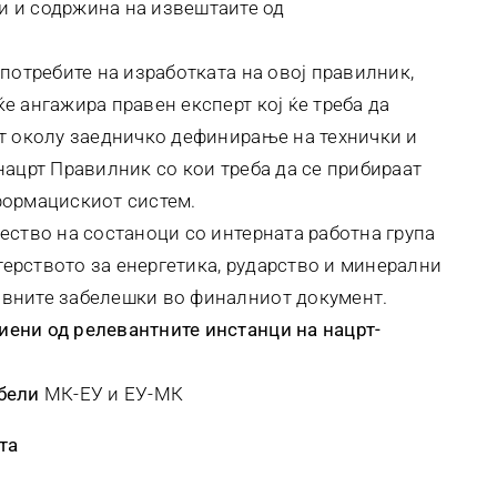
и и содржина на извештаите од
потребите на изработката на овој правилник,
е ангажира правен експерт кој ќе треба да
рт околу заедничко дефинирање на технички и
нацрт Правилник со кои треба да се прибираат
формацискиот систем.
ество на состаноци со интерната работна група
ерството за енергетика, рударство и минерални
вните забелешки во финалниот документ.
ени од релевантните инстанци на нацрт-
бели
МК-ЕУ и ЕУ-МК
та