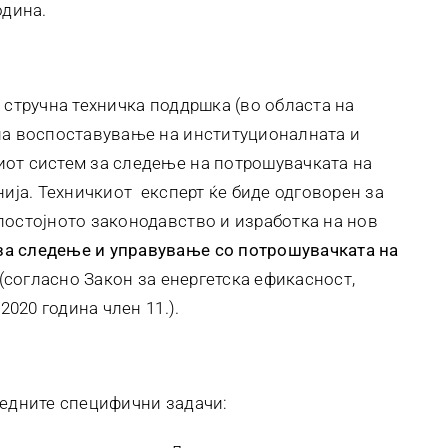
одина.
 стручна техничка поддршка (во областа на
на воспоставување на институционалната и
иот систем за следење на потрошувачката на
нија. Техничкиот експерт ќе биде одговорен за
постојното законодавство и изработка на нов
а следење и управување со потрошувачката на
(согласно Закон за енергетска ефикасност,
2020 година член 11.).
ледните специфични задачи: