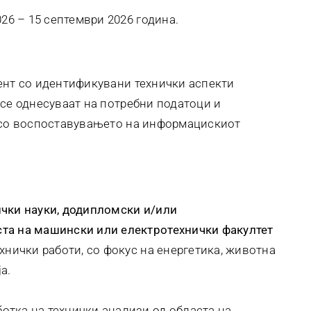
026 – 15 септември 2026 година.
нт со идентификувани технички аспекти
 се однесуваат на потребни податоци и
т со воспоставувањето на информацискиот
ички науки, додипломски и/или
та на машински или електротехнички факултет
ехнички работи, со фокус на енергетика, животна
а.
отка на технички анализи од областа на