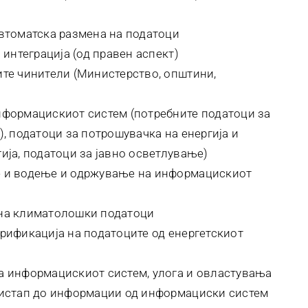
втоматска размена на податоци
 интеграција (од правен аспект)
те чинители (Министерство, општини,
нформацискиот систем (потребните податоци за
, податоци за потрошувачка на енергија и
ија, податоци за јавно осветлување)
 и водење и одржување на информацискиот
на климатолошки податоци
рификација на податоците од енергетскиот
а информацискиот систем, улога и овластувања
ристап до информации од информациски систем