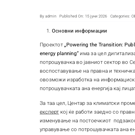
By
admin
Published On: 15 јуни 2026
Categories:
О
Основни информации
Проектот
„Powering the Transition: Publ
energy planning“
има за цел дигитализа
потрошувачка во јавниот сектор во С
воспоставување на правна и техничка р
овозможи изработка на информациски
потрошувачката ана енергија кај лицат
За таа цел, Центар за климатски про
експерт
кој ќе работи заедно со правн
изменување на постоечкиот подзакон
управување со потрошувачката ана ене