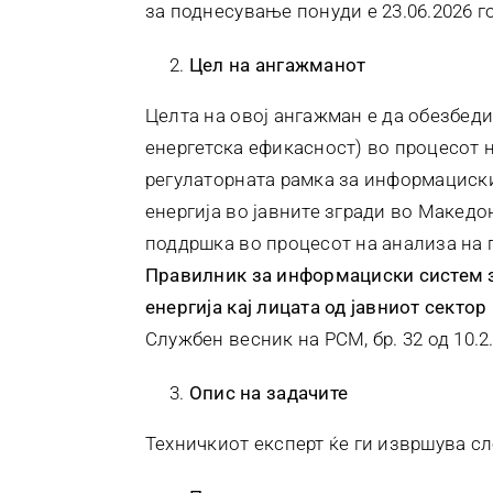
за поднесување понуди е 23.06.2026 г
Цел на ангажманот
Целта на овој ангажман е да обезбеди
енергетска ефикасност) во процесот 
регулаторната рамка за информациск
енергија во јавните згради во Македо
поддршка во процесот на анализа на 
Правилник за информациски систем з
енергија кај лицата од јавниот сектор
Службен весник на РСМ, бр. 32 од 10.2.
Опис на задачите
Техничкиот експерт ќе ги извршува с