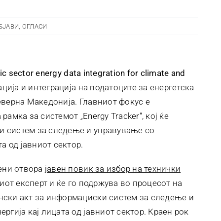
БЈАВИ
,
ОГЛАСИ
ic sector energy data integration for climate and
ција и интеграција на податоците за енергетска
еверна Македонија. Главниот фокус е
амка за системот „Energy Tracker“, кој ќе
 систем за следење и управување со
а од јавниот сектор.
мени отвора
јавен повик за избор на технички
иот експерт и ќе го подржува во процесот на
ски акт за информациски систем за следење и
ргија кај лицата од јавниот сектор. Краен рок