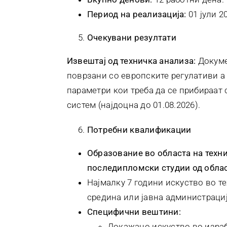
Период на реализација:
01 јули 2
Очекувани резултати
Извештај од техничка анализа:
Докуме
поврзани со европските регулативи а
параметри кои треба да се прибираа
систем (најдоцна до 01.08.2026).
Потребни квалификации
Образование во областа на техн
последипломски студии од облас
Најмалку 7 години искуство во т
средина или јавна администрациј
Специфични вештини:
Докажано искуство во израб