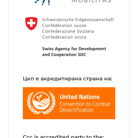
цкп е акредитирана страна на:
ccc is accredited party to the: