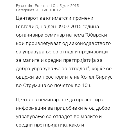
By
admin
Published On: 5 јули 2015
Categories:
АКТИВНОСТИ
Центарот за климатски промени –
Гевгелија, на ден 09.07.2015 година
организира семинар на тема “Обврски
кои произлегуваат од законодавството
за управување со отпад и предизвици
за малите и средни претпријатија за
добро управување со отпадот“, кој ќе се
оддржи во просториите на Хотел Сириус
во Струмица со почеток во 10ч.
Целта на семинарот е да презентира
информации за придобивките од добро
управување со отпадот во малите и
средни претпријатија, како и