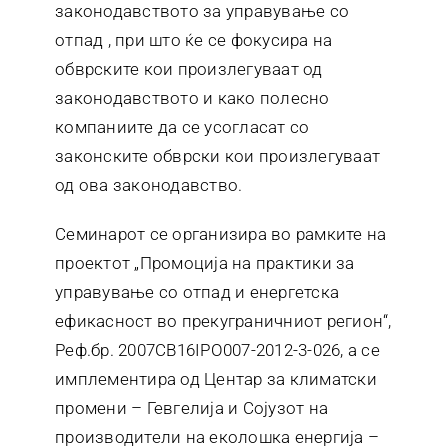
законодавството за управување со
отпад , при што ќе се фокусира на
обврските кои произлегуваат од
законодавството и како полесно
компаниите да се усогласат со
законските обврски кои произлегуваат
од ова законодавство.
Семинарот се организира во рамките на
проектот „Промоција на практики за
управување со отпад и енергетска
ефикасност во прекуграничниот регион“,
Реф.бр. 2007CB16IPO007-2012-3-026, а се
имплементира од Центар за климатски
промени – Гевгелија и Сојузот на
производители на еколошка енергија –