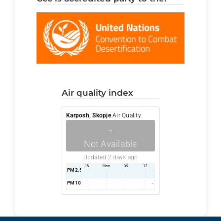
air quality index
Karposh, Skopje
Air Quality.
-
Not Available
Updated 2 days ago
PM2.5
AQI
-
PM10
AQI
-