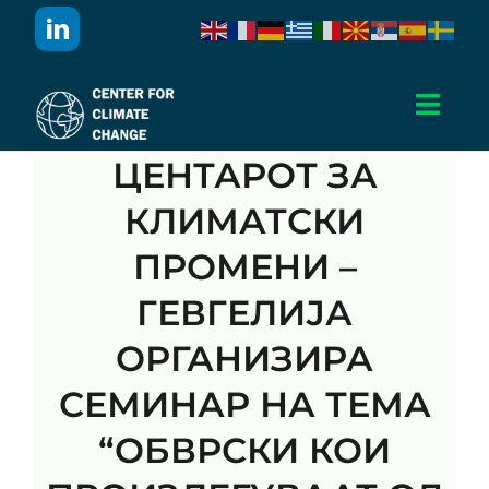
Skip
to
content
Toggl
Navig
ЦЕНТАРОТ ЗА
Дома
КЛИМАТСКИ
За Нас
ПРОМЕНИ –
ГЕВГЕЛИЈА
Активности
ОРГАНИЗИРА
Проекти
СЕМИНАР НА ТЕМА
“ОБВРСКИ КОИ
Публикации