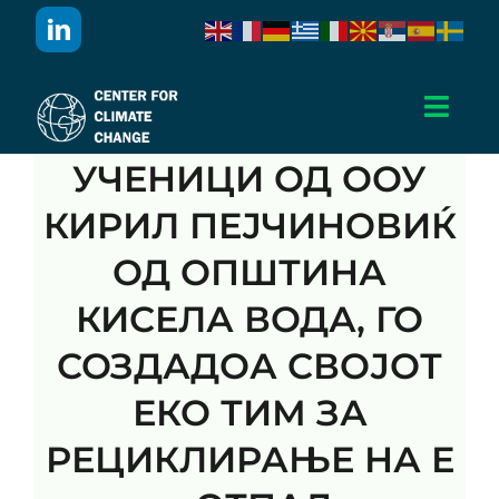
Skip
to
content
Toggl
Navig
УЧЕНИЦИ ОД ООУ
Дома
КИРИЛ ПЕЈЧИНОВИЌ
За Нас
ОД ОПШТИНА
КИСЕЛА ВОДА, ГО
Активности
СОЗДАДОА СВОЈОТ
Проекти
ЕКО ТИМ ЗА
РЕЦИКЛИРАЊЕ НА Е
Публикации