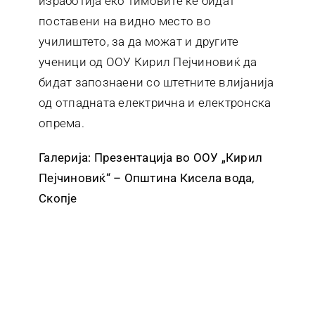
изработија еко тимовите ќе бидат
поставени на видно место во
училиштето, за да можат и другите
ученици од ООУ Кирил Пејчиновиќ да
бидат запознаени со штетните влијанија
од отпадната електрична и електронска
опрема.
Галерија: Презентација во ООУ „Кирил
Пејчиновиќ“ – Општина Кисела вода,
Скопје