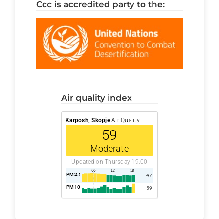
ccc is accredited party to the:
air quality index
Karposh, Skopje
Air Quality.
59
Moderate
Updated on Thursday 19:00
PM2.5
AQI
47
PM10
AQI
59