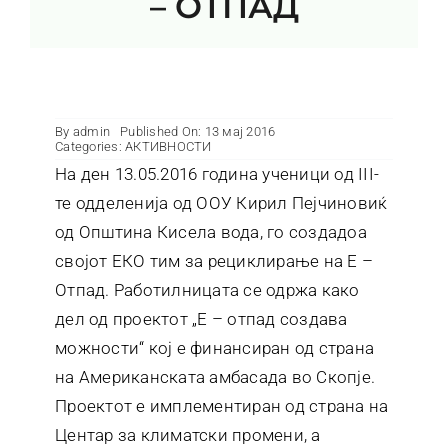
– ОТПАД
Контакт
By
admin
Published On: 13 мај 2016
Categories:
АКТИВНОСТИ
На ден 13.05.2016 година ученици од III-
те одделенија од ООУ Кирил Пејчиновиќ
од Општина Кисела вода, го создадоа
својот ЕКО тим за рециклирање на Е –
Отпад. Работилницата се одржа како
дел од проектот „Е – отпад создава
можности“ кој е финансиран од страна
на Американската амбасада во Скопје.
Проектот е имплементиран од страна на
Центар за климатски промени, а