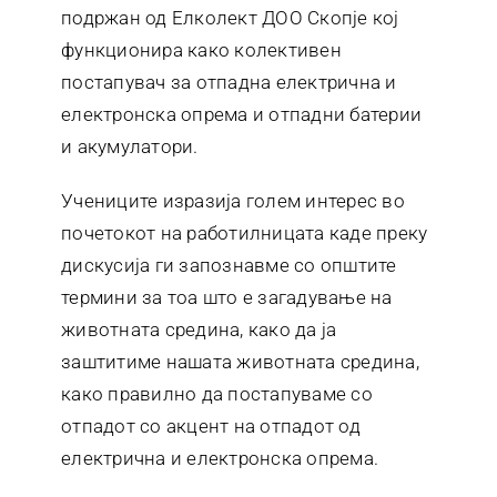
подржан од Елколект ДОО Скопје кој
функционира како колективен
постапувач за отпадна електрична и
електронска опрема и отпадни батерии
и акумулатори.
Учениците изразија голем интерес во
почетокот на работилницата каде преку
дискусија ги запознавме со општите
термини за тоа што е загадување на
животната средина, како да ја
заштитиме нашата животната средина,
како правилно да постапуваме со
отпадот со акцент на отпадот од
електрична и електронска опрема.