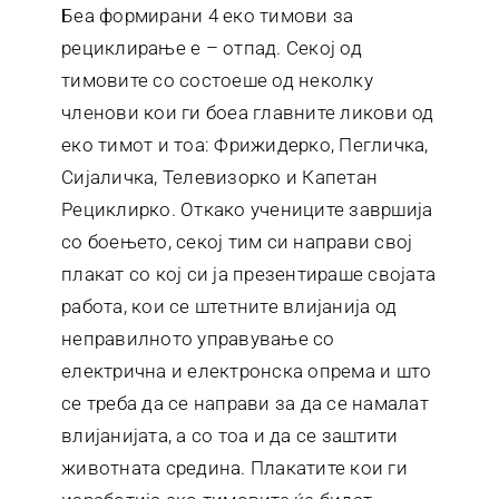
Беа формирани 4 еко тимови за
рециклирање е – отпад. Секој од
тимовите со состоеше од неколку
членови кои ги боеа главните ликови од
еко тимот и тоа: Фрижидерко, Пегличка,
Сијаличка, Телевизорко и Капетан
Рециклирко. Откако учениците завршија
со боењето, секој тим си направи свој
плакат со кој си ја презентираше својата
работа, кои се штетните влијанија од
неправилното управување со
електрична и електронска опрема и што
се треба да се направи за да се намалат
влијанијата, а со тоа и да се заштити
животната средина. Плакатите кои ги