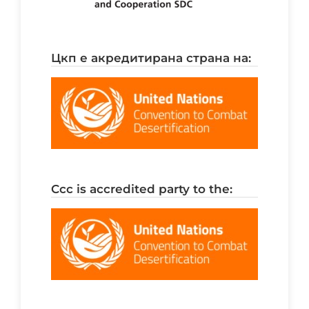
цкп е акредитирана страна на:
ccc is accredited party to the: