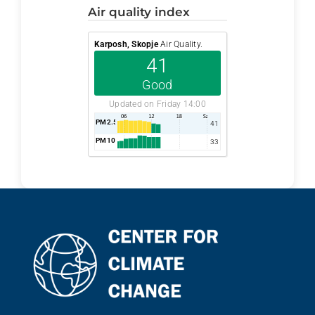
air quality index
Karposh, Skopje
Air Quality.
41
Good
Updated on Friday 14:00
PM2.5
AQI
41
PM10
AQI
33