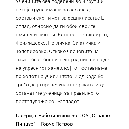
Учениците беа поделени во 4 групи и
секоја група имаше за задача да го
состави еко тимот за рециклирање E-
отпад, односно да ги обои своите
омилени ликови: Капетан Рециклирко,
Фрижидерко, Пегличка, Сијаличка и
Телевизорко. Откако членовите на
тимот беа обоени, секој од нив се најде
на украсниот хамер, кој го поставивме
во холот на училиштето, и од каде ќе
треба да ја пренесуваат пораката и до
останатите ученици за правилното
постапување со E-отпадот.
Галерија: Работилници во ООУ „Страшо
Пинџур“ – Ѓорче Петров