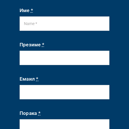
Име
*
Презиме
*
Емаил
*
Порака
*