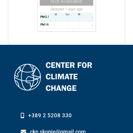
Not Available
Updated 1 days ago
PM2.5
AQI
-
PM10
AQI
-
+389 2 5208 330
ckp.skopje@gmail.com