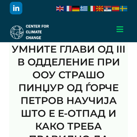
Skip
to
content
Toggl
Navig
УМНИТЕ ГЛАВИ ОД III
Дома
В ОДДЕЛЕНИЕ ПРИ
За Нас
ООУ СТРАШО
ПИНЏУР ОД ЃОРЧЕ
Активности
ПЕТРОВ НАУЧИЈА
Проекти
ШТО Е E-ОТПАД И
КАКО ТРЕБА
Публикации