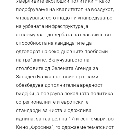
Уверливите еколошки политики – како
подобрување на квалитетот на воздухот,
управување со отпадот и унапредување
на урбаната инфраструктура ја
зголемуваат довербата на гласачите во
способноста на кандидатите да
одговорат на секојдневните проблеми
на граѓаните. Вклучувањето на
столбовите од Зелената Агенда за
Западен Балкан во овие програми
обезбедува дополнителна вредност
бидејќи ја поврзува локалната политика
со регионалните и европските
стандарди за чиста и одржлива
иднина. за таа цел на 17ти септември, во
Кино „Фросина“, го одржавме тематскиот