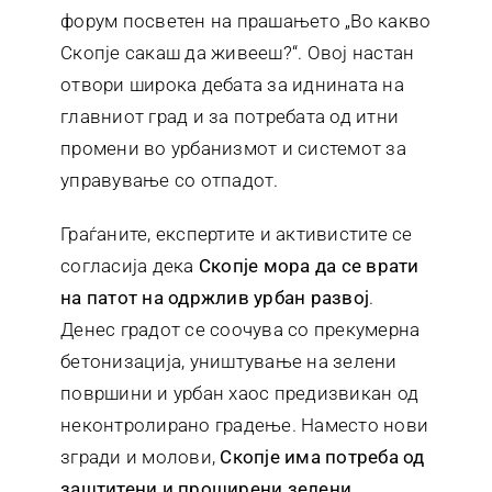
форум посветен на прашањето „Во какво
Скопје сакаш да живееш?“. Овој настан
отвори широка дебата за иднината на
главниот град и за потребата од итни
промени во урбанизмот и системот за
управување со отпадот.
Граѓаните, експертите и активистите се
согласија дека
Скопје мора да се врати
на патот на одржлив урбан развој
.
Денес градот се соочува со прекумерна
бетонизација, уништување на зелени
површини и урбан хаос предизвикан од
неконтролирано градење. Наместо нови
згради и молови,
Скопје има потреба од
заштит
ени и проширени зелени