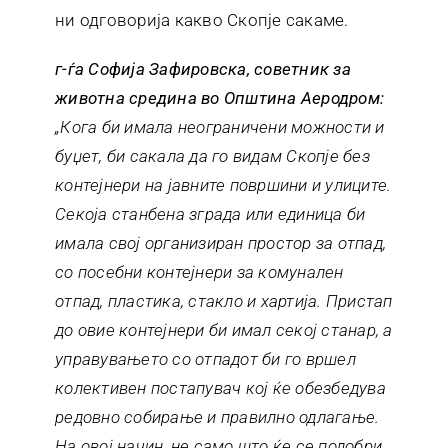
ни одговорија какво Скопје сакаме.
г-ѓа Софија Зафировска, советник за
животна средина во Општина Аеродром:
„Кога би имала неограничени можности и
буџет, би сакала да го видам Скопје без
контејнери на јавните површини и улиците.
Секоја станбена зграда или единица би
имала свој организиран простор за отпад,
со посебни контејнери за комунален
отпад, пластика, стакло и хартија. Пристап
до овие контејнери би имал секој станар, а
управувањето со отпадот би го вршел
колективен постапувач кој ќе обезбедува
редовно собирање и правилно одлагање.
На овој начин, не само што ќе се подобри