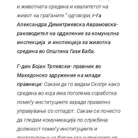
и животната средина и квалитетот на
живот на граѓаните.“ одговори,
г-ѓа
Александра Димитриевска Аврамовска-
раководител на одделение за комунална
инспекција и инспекција за животна
средина во Општина Гази Баба.
Г-дин Бојан Трпевски- правник во
Македонско здружение на млади
правници:
Сакам да го видам Скопје како
средина во која има поголема соработка
помеѓу институциите заради правилно
управување со отпадот. Сакам се почесто
да гледам комуникација по службена
должност помеѓу институциите и
постапување на барањата и пријавите од