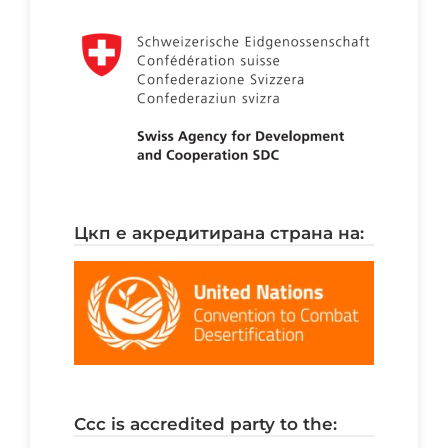
цкп е акредитирана страна на:
ccc is accredited party to the: