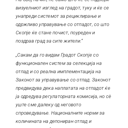
визуелниот изглед на градот, туку и ќе се
унапреди системот за рециклирање и
одржливо управување со отпадот, со што
Скопје ќе стане почист, поуреден и
поздрав град за сите жители.“
„Сакам да го видам Градот Скопје со
функционален систем за селекција на
отпад и со реална имплементација на
Законот за управување со отпад. Законот
предвидува дека наплатата на отпадот ќе
ја одредува регулаторната комисија, но сè
уште сме далеку од неговото
спроведување. Националните норми за
количината на депониран отпад и