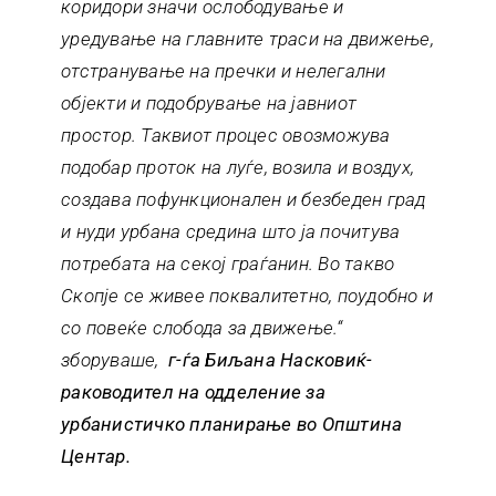
коридори значи ослободување и
уредување на главните траси на движење,
отстранување на пречки и нелегални
објекти и подобрување на јавниот
простор. Таквиот процес овозможува
подобар проток на луѓе, возила и воздух,
создава пофункционален и безбеден град
и нуди урбана средина што ја почитува
потребата на секој граѓанин. Во такво
Скопје се живее поквалитетно, поудобно и
со повеќе слобода за движење.“
зборуваше,
г-ѓа Биљана Насковиќ-
раководител на одделение за
урбанистичко планирање во Општина
Центар.