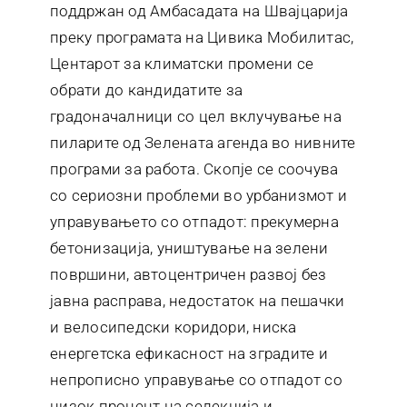
поддржан од Амбасадата на Швајцарија
преку програмата на Цивика Мобилитас,
Центарот за климатски промени се
обрати до кандидатите за
градоначалници со цел вклучување на
пиларите од Зелената агенда во нивните
програми за работа. Скопје се соочува
со сериозни проблеми во урбанизмот и
управувањето со отпадот: прекумерна
бетонизација, уништување на зелени
површини, автоцентричен развој без
јавна расправа, недостаток на пешачки
и велосипедски коридори, ниска
енергетска ефикасност на зградите и
непрописно управување со отпадот со
низок процент на селекција и