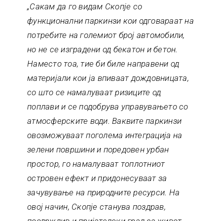
„Сакам да го видам Скопје со
функционални паркинзи кои одговараат на
потребите на големиот број автомобили,
но не се изградени од бекатон и бетон.
Наместо тоа, тие би биле направени од
материјали кои ја впиваат дождовницата,
со што се намалуваат ризиците од
поплави и се подобрува управувањето со
атмосферските води. Ваквите паркинзи
овозможуваат поголема интеграција на
зелени површини и поредовен урбан
простор, го намалуваат топлотниот
островен ефект и придонесуваат за
зачувување на природните ресурси. На
овој начин, Скопје станува поздрав,
поодржлив и пријателски град за живот,