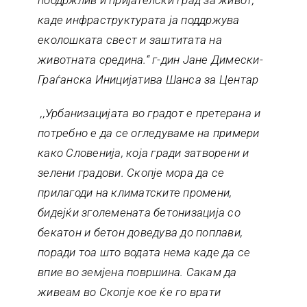
каде инфраструктурата ја поддржува
еколошката свест и заштитата на
животната средина.“ г-дин Јане Димески-
Граѓанска Иницијатива Шанса за Центар
,,Урбанизацијата во градот е претерана и
потребно е да се огледуваме на примери
како Словенија, која гради затворени и
зелени градови. Скопје мора да се
прилагоди на климатските промени,
бидејќи зголемената бетонизација со
бекатон и бетон доведува до поплави,
поради тоа што водата нема каде да се
впие во земјена површина. Сакам да
живеам во Скопје кое ќе го врати