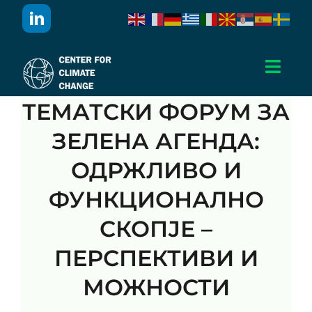
Skip
to
content
Toggl
Navig
ТЕМАТСКИ ФОРУМ ЗА
Дома
ЗЕЛЕНА АГЕНДА:
За Нас
ОДРЖЛИВО И
ФУНКЦИОНАЛНО
Активности
СКОПЈЕ –
Проекти
ПЕРСПЕКТИВИ И
МОЖНОСТИ
Публикации