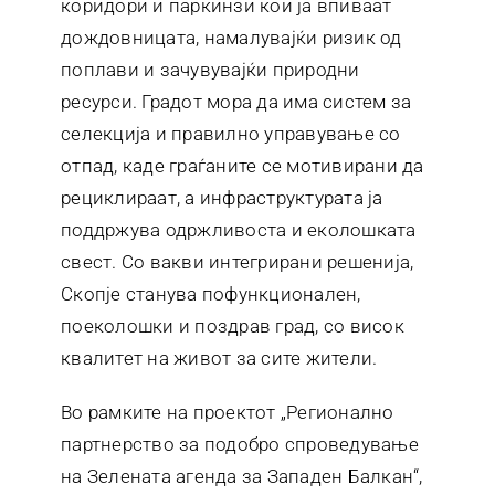
коридори и паркинзи кои ја впиваат
дождовницата, намалувајќи ризик од
поплави и зачувувајќи природни
ресурси. Градот мора да има систем за
селекција и правилно управување со
отпад, каде граѓаните се мотивирани да
рециклираат, а инфраструктурата ја
поддржува одржливоста и еколошката
свест. Со вакви интегрирани решенија,
Скопје станува пофункционален,
поеколошки и поздрав град, со висок
квалитет на живот за сите жители.
Во рамките на проектот „Регионално
партнерство за подобро спроведување
на Зелената агенда за Западен Балкан“,