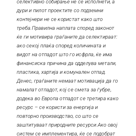
селективно собирање не се исполнети, а
дури и пилот проектите со подземни
контејнери не се користат како што
треба.Правилна наплата според законот
ќе ги мотивира граѓаните да селектираат:
ако секој плаќа според количината и
видот на отпадот што го исфрла, ќе има
финансиска причина да одделува метали,
пластика, хартија и комунален отпад.
Денес, граѓаните немаат мотивација да го
намалат отпадот, кој се смета за ѓубре,
додека во Европа отпадот се третира како
ресурс – се користи за енергија и
повторно производство, со што се
заштитуваат природните ресурси.Ако овој
систем се имплементира, ќе се подобрат