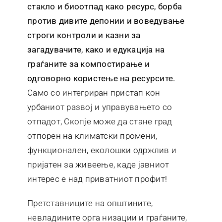
стакло и биоотпад како ресу
рс, борба
против дивите депонии и воведување
строги контроли и казни за
загадувачите, како и едукација на
граѓаните за компостирање и
одговорно користење на ресурсите.
Само со интегриран пристап кон
урбаниот развој и управувањето со
отпадот, Скопје може да стане град
отпорен на климатски промени,
функционален, еколошки одржлив и
пријатен за живеење, каде јавниот
интерес е над приватниот профит!
Претставниците на општините,
невладините орга низации и граѓаните,