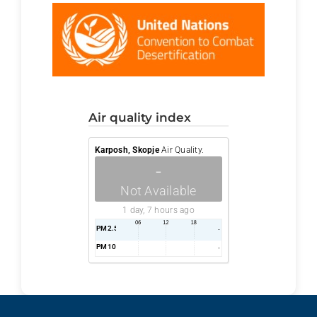
air quality index
Karposh, Skopje
Air Quality.
-
Not Available
1 day, 7 hours ago
PM2.5
AQI
-
PM10
AQI
-