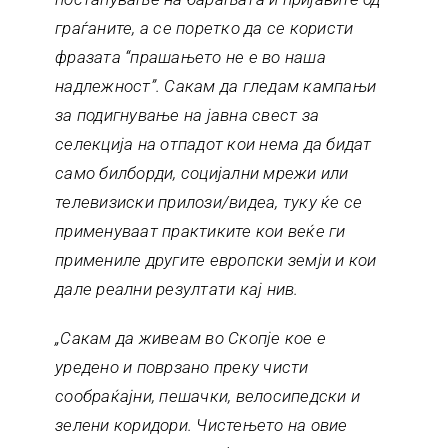
граѓаните, а се поретко да се користи
фразата “прашањето не е во наша
надлежност”. Сакам да гледам кампањи
за подигнување на јавна свест за
селекција на отпадот кои нема да бидат
само билборди, социјални мрежи или
телевизиски прилози/видеа, туку ќе се
применуваат практиките кои веќе ги
примениле другите европски земји и кои
дале реални резултати кај нив.
„Сакам да живеам во Скопје кое е
уредено и поврзано преку чисти
сообраќајни, пешачки, велосипедски и
зелени коридори. Чистењето на овие