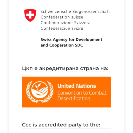
цкп е акредитирана страна на:
ccc is accredited party to the: