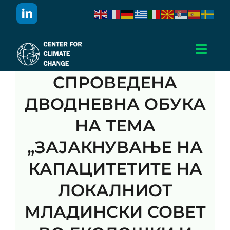
Skip
to
content
Toggl
Navig
СПРОВЕДЕНА
Дома
ДВОДНЕВНА ОБУКА
За Нас
НА ТЕМА
„ЗАЈАКНУВАЊЕ НА
Активности
КАПАЦИТЕТИТЕ НА
Проекти
ЛОКАЛНИОТ
МЛАДИНСКИ СОВЕТ
Публикации