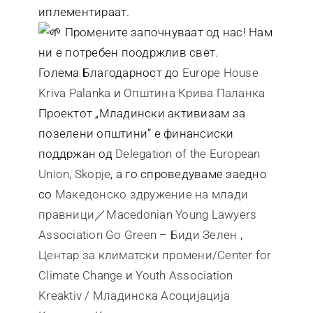
иплементираат.
Промените започнуваат од нас! Нам
ни е потребен поодржлив свет.
Голема Благодарност до
Europe House
Kriva Palanka
и
Општина Крива Паланка
Проектот „Младински активизам за
позелени општини” е финансиски
поддржан од
Delegation of the European
Union, Skopje
, а го спроведуваме заедно
со
Македонско здружение на млади
правници／Macedonian Young Lawyers
Association
Go Green – Биди Зелен
,
Центар за климатски промени/Center for
Climate Change
и
Youth Association
Kreaktiv / Младинска Асоцијација