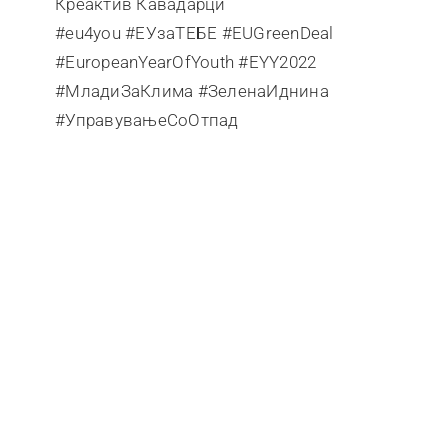
Креактив Кавадарци
#eu4yоu
#ЕУзаТЕБЕ
#EUGreenDeal
#EuropeanYearOfYouth
#EYY2022
#МладиЗаКлима
#ЗеленаИднина
#УправувањеСоОтпад