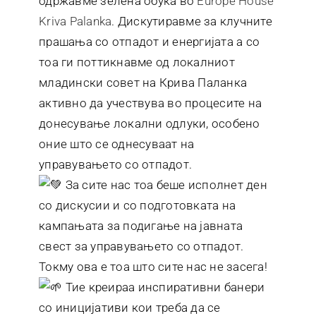
одржавме зелена обука во
Europe House
Kriva Palanka
. Дискутиравме за клучните
прашања со отпадот и енергијата a со
тоа ги поттикнавме од локалниот
младински совет на Крива Паланка
активно да учествува во процесите на
донесување локални одлуки, особено
оние што се однесуваат на
управувањето со отпадот.
За сите нас тоа беше исполнет ден
со дискусии и со подготовката на
кампањата за подигање на јавната
свест за управувањето со отпадот.
Токму ова е тоа што сите нас не засега!
Тие креираа инспиративни банери
со иницијативи кои треба да се