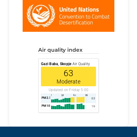
air quality index
Gazi Baba, Skopje
Air Quality.
63
Moderate
Updated on Friday 5:00
PM2.5
AQI
63
PM10
AQI
19