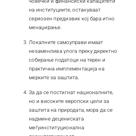
човечки и финансиски капацитети
на институциите, остануваат
сериозен предизвик кој бара итно
менаџирање.
Локалните самоуправи имаат
незаменлива улога преку директно
собирање податоци на терен и
практична имплементација на
мерките за заштита.
За да се постигнат националните,
но и високите европски цели за
заштита на природата, мора да се
надмине децениската
меѓуинституционална