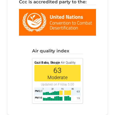
ccc is accredited party to the:
air quality index
Gazi Baba, Skopje
Air Quality.
63
Moderate
Updated on Friday 5:00
PM2.5
AQI
63
PM10
AQI
19