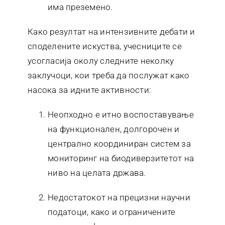
има преземено.
Како резултат на интензивните дебати и
споделените искуства, учесниците се
усогласија околу следните неколку
заклучоци, кои треба да послужат како
насока за идните активности:
Неопходно е итно воспоставување
на функционален, долгорочен и
централно координиран систем за
мониторинг на биодиверзитетот на
ниво на целата држава.
Недостатокот на прецизни научни
податоци, како и ограничените