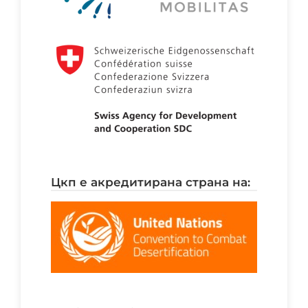
цкп е акредитирана страна на: