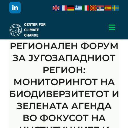
Skip
to
content
Toggl
Navig
РЕГИОНАЛЕН ФОРУМ
Дома
ЗА ЈУГОЗАПАДНИОТ
За Нас
РЕГИОН:
МОНИТОРИНГОТ НА
Активности
БИОДИВЕРЗИТЕТОТ И
Проекти
ЗЕЛЕНАТА АГЕНДА
ВО ФОКУСОТ НА
Публикации