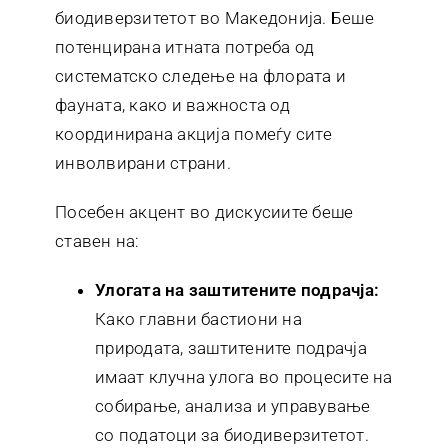
биодиверзитетот во Македонија. Беше
потенцирана итната потреба од
систематско следење на флората и
фауната, како и важноста од
координирана акција помеѓу сите
инволвирани страни.
Посебен акцент во дискусиите беше
ставен на:
Улогата на заштитените подрачја:
Како главни бастиони на
природата, заштитените подрачја
имаат клучна улога во процесите на
собирање, анализа и управување
со податоци за биодиверзитетот.