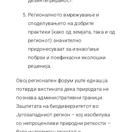
дезинтегрираност.
Регионалното вмрежување и
споделувањето на добрите
практики (како од земјата, така и од
регионот) значително
придонесуваат за изнаоѓање
побрзи и поефикасни еколошки
решенија.
Овој регионален форум уште еднаш ја
потврди вистината дека природата не
познава административни граници.
Заштитата на биодиверзитетот во
Југозападниот регион – кој изобилува
со непроценливи природни реткости –
бара интегриран пристап и