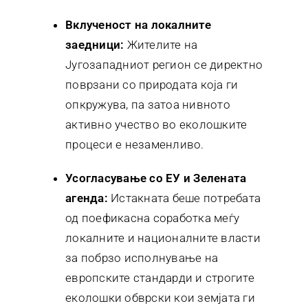
Вклученост на локалните
заедници:
Жителите на
Југозападниот регион се директно
поврзани со природата која ги
опкружува, па затоа нивното
активно учество во еколошките
процеси е незаменливо.
Усогласување со ЕУ и Зелената
агенда:
Истакната беше потребата
од поефикасна соработка меѓу
локалните и националните власти
за побрзо исполнување на
европските стандарди и строгите
еколошки обврски кои земјата ги