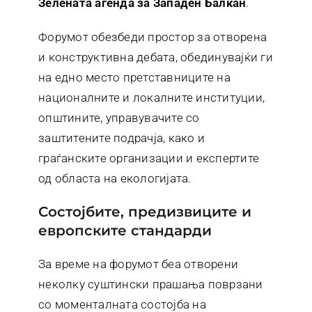
Зелената агенда за Западен Балкан
.
Форумот обезбеди простор за отворена
и конструктивна дебата, обединувајќи ги
на едно место претставниците на
националните и локалните институции,
општините, управувачите со
заштитените подрачја, како и
граѓанските организации и експертите
од областа на екологијата.
состојбите, предизвиците и
европските стандарди
За време на форумот беа отворени
неколку суштински прашања поврзани
со моменталната состојба на