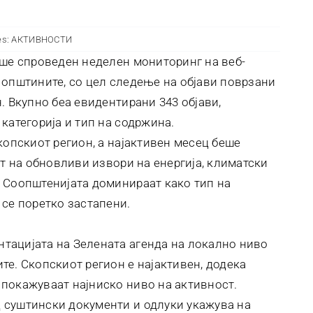
es:
АКТИВНОСТИ
еше спроведен неделен мониторинг на веб-
 општините, со цел следење на објави поврзани
. Вкупно беа евидентирани 343 објави,
категорија и тип на содржина.
копскиот регион, а најактивен месец беше
ат на обновливи извори на енергија, климатски
 Соопштенијата доминираат како тип на
 се поретко застапени.
тацијата на Зелената агенда на локално ниво
те. Скопскиот регион е најактивен, додека
покажуваат најниско ниво на активност.
 суштински документи и одлуки укажува на