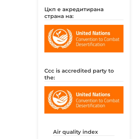
цкп е акредитирана
страна на:
ccc is accredited party to
the:
air quality index