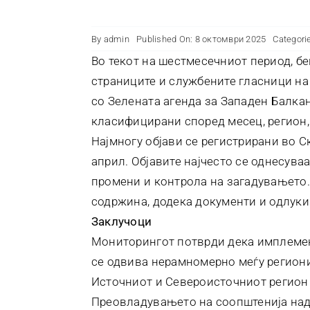
By
admin
Published On: 8 октомври 2025
Categori
Во текот на шестмесечниот период, б
страниците и службените гласници на
со Зелената агенда за Западен Балкан
класифицирани според месец, регион, 
Најмногу објави се регистрирани во С
април. Објавите најчесто се однесува
промени и контрола на загадувањето.
содржина, додека документи и одлуки
Заклучоци
Мониторингот потврди дека имплемен
се одвива нерамномерно меѓу региони
Источниот и Североисточниот регион 
Преовладувањето на соопштенија над