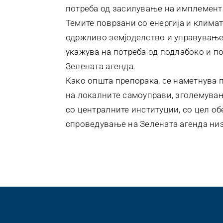
потреба од засилување на имплемента
Темите поврзани со енергија и клима
одржливо земјоделство и управување 
укажува на потреба од подлабоко и п
Зелената агенда.
Како општа препорака, се наметнува 
на локалните самоуправи, зголемувањ
со централните институции, со цел о
спроведување на Зелената агенда низ