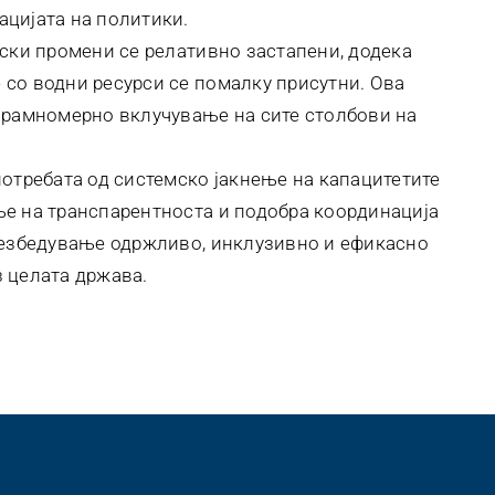
цијата на политики.
тски промени се релативно застапени, додека
со водни ресурси се помалку присутни. Ова
орамномерно вклучување на сите столбови на
потребата од системско јакнење на капацитетите
е на транспарентноста и подобра координација
безбедување одржливо, инклузивно и ефикасно
 целата држава.