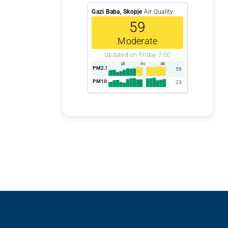
Gazi Baba, Skopje
Air Quality.
59
Moderate
Updated on Friday 7:00
PM2.5
AQI
59
PM10
AQI
23