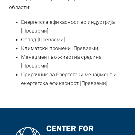
области:
Контакт
Енергетска ефикасност во индустрија
[Превземи]
Отпад
[Превземи]
Климатски промени
[Превземи]
Менаџмент во животна средина
[Превземи]
Прирачник за Еneргетски менаџмент и
енергетска ефикасност
[Превземи]