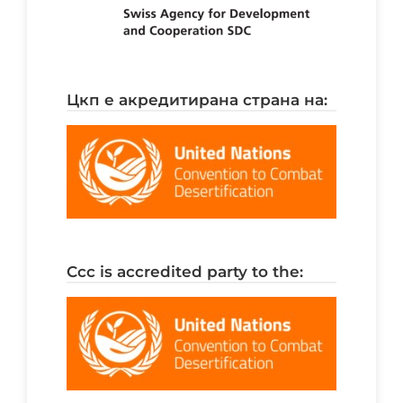
цкп е акредитирана страна на:
ccc is accredited party to the: