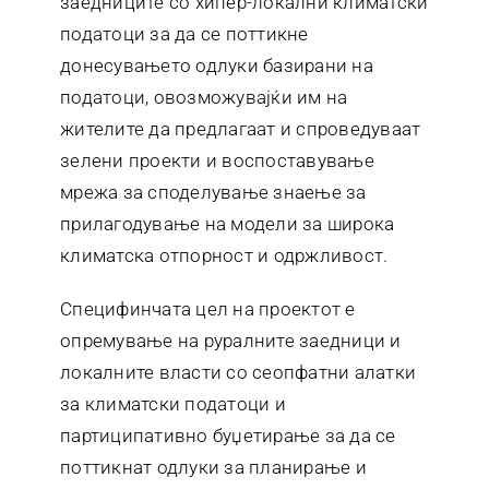
заедниците со хипер-локални климатски
податоци за да се поттикне
донесувањето одлуки базирани на
податоци, овозможувајќи им на
жителите да предлагаат и спроведуваат
зелени проекти и воспоставување
мрежа за споделување знаење за
прилагодување на модели за широка
климатска отпорност и одржливост.
Специфинчата цел на проектот е
опремување на руралните заедници и
локалните власти со сеопфатни алатки
за климатски податоци и
партиципативно буџетирање за да се
поттикнат одлуки за планирање и