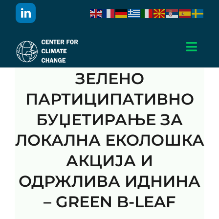
Skip
to
content
Toggl
Navig
ЗЕЛЕНО
Дома
ПАРТИЦИПАТИВНО
За Нас
БУЏЕТИРАЊЕ ЗА
ЛОКАЛНА ЕКОЛОШКА
Активности
АКЦИЈА И
Проекти
ОДРЖЛИВА ИДНИНА
– GREEN B-LEAF
Публикации