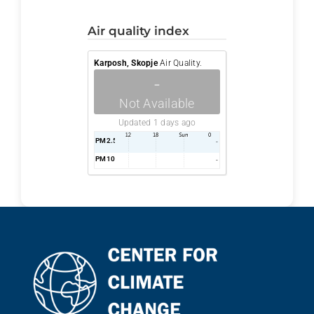
air quality index
Karposh, Skopje
Air Quality.
-
Not Available
Updated 1 days ago
PM2.5
AQI
-
PM10
AQI
-