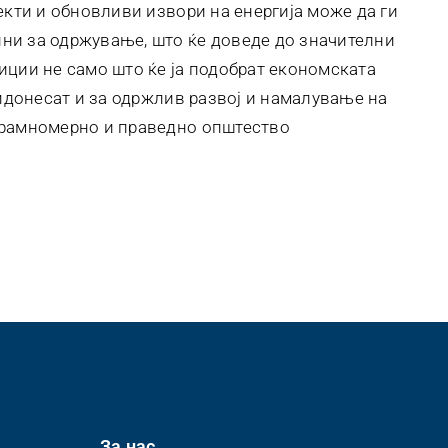
екти и обновливи извори на енергија може да ги
ни за одржување, што ќе доведе до значителни
иции не само што ќе ја подобрат економската
ридонесат и за одржлив развој и намалување на
орамномерно и праведно општество
За нас