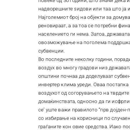
повеќе од 30 години, што значи дека 
надворешните ѕидови или таа што ја 
Најголемиот број на објекти за домува
реновираат, а за тоа се потребни фи
населението ги нема. Затоа, државата
овозможување на поголема поддршка
субвенции.
Во последните неколку години, порад
воздух во многу градови низ држават
општини почнаа да доделуваат субве
инвертер клима уреди. Оваа постапка
воздухот од согорувањето на тврдите
домаќинствата, односно да ги исфрли 
се’ уште важи правилото “прв дојден-п
со избирање на корисници по случаен 
граѓаните кон овие средства. Иако п