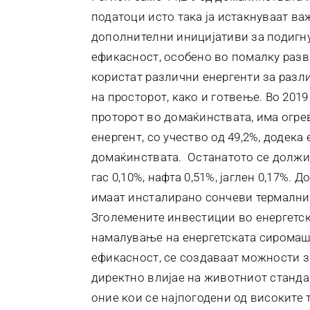
податоци исто така ја истакнуваат ва
дополнителни иницијативи за подигну
ефикасност, особено во помалку раз
користат различни енергенти за разл
на просторот, како и готвење. Во 201
проторот во домаќинствата, има огрев
енергент, со учество од 49,2%, додека
домаќинствата. Останатото се должи 
гас 0,10%, нафта 0,51%, јаглен 0,17%.
имаат инсталирано сончеви термални
Зголемените инвестиции во енергетск
намалување на енергетската сиромашт
ефикасност, се создаваат можности з
директно влијае на животниот станда
оние кои се најпогодени од високите