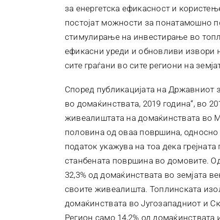
за енергетска ефикасност и користење
постојат можности за понатамошно п
стимулирање на инвестирање во топли
ефикасни уреди и обновливи извори на
сите граѓани во сите региони на земја
Според публикацијата на Државниот з
во домаќинствата, 2019 година“, во 2
живеалиштата на домаќинствата во Ма
половина од оваа површина, односно 45
податок укажува на тоа дека грејната
станбената површина во домовите. Од
32,3% од домаќинствата во земјата ве
своите живеалишта. Топлинската изола
домаќинствата во Југозападниот и Ск
Регион само 14,2% од домаќинствата 