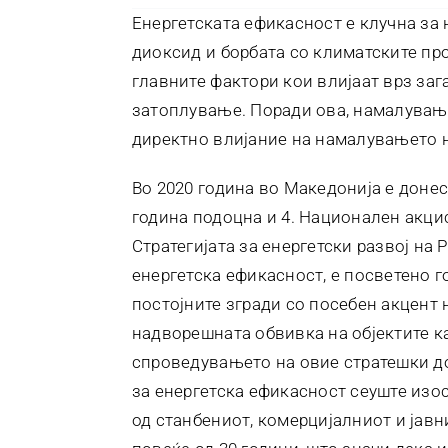
Енергетската ефикасност е клучна за
диоксид и борбата со климатските про
главните фактори кои влијаат врз за
затоплување. Поради ова, намалување
директно влијание на намалувањето н
Во 2020 година во Македонија е донес
година подоцна и 4. Национален акци
Стратегијата за енергетски развој на
енергетска ефикасност, е посветено 
постојните згради со посебен акцент
надворешната обвивка на објектите ка
спроведувањето на овие стратешки до
за енергетска ефикасност сеуште изос
од станбениот, комерцијалниот и јавн