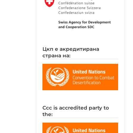
цкп е акредитирана
страна на:
ccc is accredited party to
the: