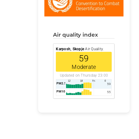
air quality index
Karposh, Skopje
Air Quality.
59
Moderate
Updated on Thursday 23:00
PM2.5
AQI
59
PM10
AQI
55