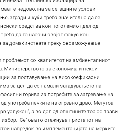
или немаат топлинска изолација на
имаат е недоволна за сегашните услови.
ње, згради и куќи треба значително да се
нансиски средства кои поголемиот дел од
 треба да го насочи својот фокус кон
 за домаќинствата преку овозможување
и проблемот со квалитетот на амбиенталниот
а, Министерството за економија и некои
нции за поставување на високоефикасни
 има за цел да се намали загадувањето на
 фосилни горива за потребите за загревање на
од употреба печките на огревно дрво. Меѓутоа,
рв услужен”, а во дел од општините тоа се прави
избор. Се’ ова го отежнува пристапот на
остои напредок во имплементацијата на мерките