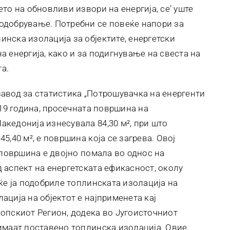
то на обновливи извори на енергија, се’ уште
одобрување. Потребни се повеќе напори за
нска изолација за објектите, енергетски
 енергија, како и за подигнување на свеста на
та.
авод за статистика „Потрошувачка на енергенти
019 година, просечната површина на
кедонија изнесувала 84,30 м², при што
,40 м², е површина која се загрева. Овој
 површина е двојно помала во однос на
 аспект на енергетската ефикасност, околу
ќе ја подобриле топлинската изолација на
ција на објектот е најприменета кај
опскиот Регион, додека во Југоисточниот
имаат поставено топлинска изолација. Овие