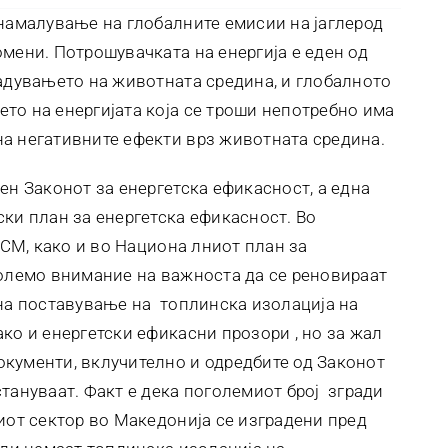
 намалување на глобалните емисии на јаглерод
мени. Потрошувачката на енергија е еден од
гадувањето на животната средина, и глобалното
то на енергијата која се троши непотребно има
а негативните ефекти врз животната средина.
ен Законот за енергетска ефикасност, а една
ски план за енергетска ефикасност. Во
 РСМ, како и во Национа лниот план за
големо внимание на важноста да се реновираат
 на поставување на топлинска изолација на
ко и енергетски ефикасни прозори , но за жал
кументи, вклучително и одредбите од Законот
тануваат. Факт е дека поголемиот број згради
иот сектор во Македонија се изградени пред