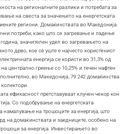
жноста на регионалните разлики и потребата за
вање на свеста за значењето на енергетската
виените региони. Домаќинствата во Македонија
ични потреби, како што се загревање и ладење
9 година, значителен удел во загревањето на
ното дрво, кое сѐ уште е најчесто користениот
 електричната енергија се користи во 31,3% од
на централно греење со 10,25% и течен нафтен
 Дополнително, во Македонија, 79.242 домаќинства
 колектори.
ата ефикасност претставуваат клучен чекор кон
ија. Со подобрување на енергетската
а намалување на трошоците за енергија, што
рд на домаќинствата и заедниците, особено на
 трошоци за енергија. Инвестирањето во