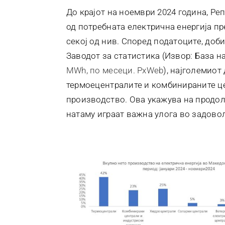
До крајот на ноември 2024 година, Р
од потребната електрична енергија пр
секој од нив. Според податоците, до
Заводот за статистика (Извор: База 
MWh, по месеци. PxWeb
), најголемиот
термоецентралите и комбинираните це
производство. Ова укажува на продол
натаму играат важна улога во задовол