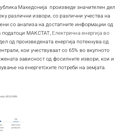
епублика Македонија произведе значителен дел
еку различни извори, со различни учества на
биени со анализа на достапните информации од
на податоци МАКСТАТ,
Електрична енергија во
 дел од произведената енергија потекнува од
нтрали, кои учествуваат со 65% во вкупното
жената зависност од фосилните извори, кои и
ување на енергетските потреби на земјата.