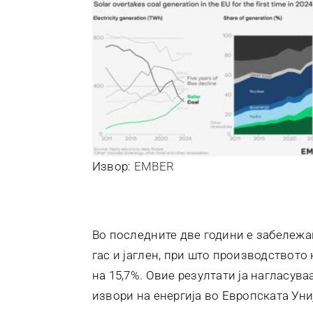
Извор:
EMBER
Во последните две години е забележан
гас и јаглен, при што производството 
на 15,7%. Овие резултати ја нагласув
извори на енергија во Европската Уни