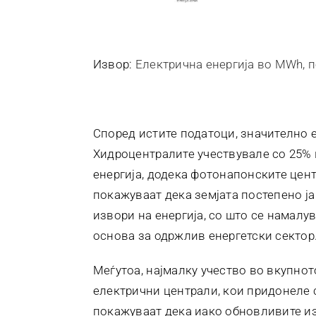
Извор:
Електрична енергија во MWh, 
Според истите податоци, значително e
Хидроцентралите учествувале со 25%
енергија, додека фотонапонските цен
покажуваат дека земјата постепено ј
извори на енергија, со што се намалу
основа за одржлив енергетски сектор
Меѓутоа, најмалку учество во вкупнот
електрични централи, кои придонеле с
покажуваат дека иако обновливите из