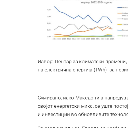
Извор: Центар за климатски промени,
на електрична енергија (TWh) за пери
Сумирано, иако Македонија напредува
својот енергетски микс, се уште пост
и инвестиции во обновливите техноло