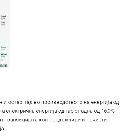
 и остар пад во производството на енергија од
на електрична енергија од гас опадна од 16,9%
аат транзицијата кон поодржливи и почисти
ја.