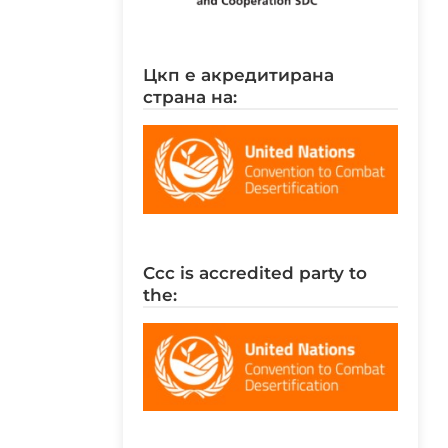
цкп е акредитирана
страна на:
ccc is accredited party to
the: