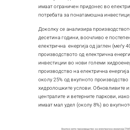
имаат ограничен придонес во електрич
потребата за понатамошна инвестиција
Доколку се анализира производството
десетина години, воочливо е постеп
електрична енергија од јаглен (меѓу 
производството од електрична енерги
инвестиции во нови големи хидроене
производство на електрична енергија
околу 25% од вкупното производство 
хидролошките услови. Обновливите и
централите и ветерните паркови, иако
имаат мал удел (околу 8%) во вкупно