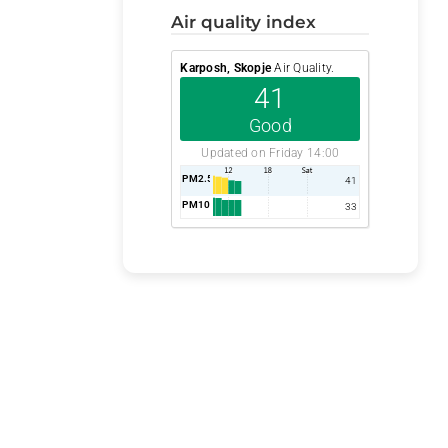
air quality index
Karposh, Skopje
Air Quality.
41
Good
Updated on Friday 14:00
PM2.5
AQI
41
PM10
AQI
33