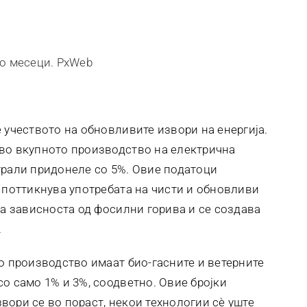
по месеци. PxWeb
 учеството на обновливите извори на енергија.
 во вкупното производство на електрична
трали придонеле со 5%. Овие податоци
а поттикнува употребата на чисти и обновливи
ва зависноста од фосилни горива и се создава
.
о производство имаат био-гасните и ветерните
о само 1% и 3%, соодветно. Овие бројки
вори се во пораст, некои технологии сè уште