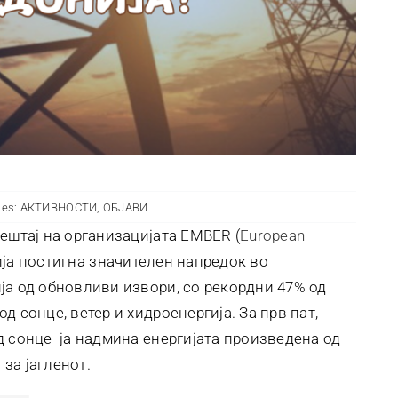
ies:
АКТИВНОСТИ
,
ОБЈАВИ
ештај на организацијата EMBER (
European
ија постигна значителен напредок во
ја од обновливи извори, со рекордни 47% од
 сонце, ветер и хидроенергија. За прв пат,
д сонце ја надмина енергијата произведена од
 за јагленот.