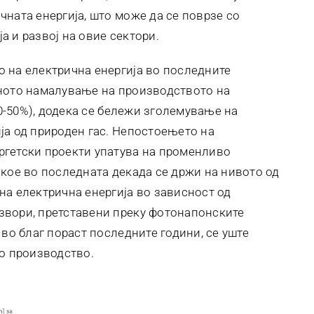
ната енергија, што може да се поврзе со
 и развој на овие сектори.
 на електрична енергија во последните
еното намалување на производството на
40-50%), додека се бележи зголемување на
ја од природен гас. Непостоењето на
ргетски проекти упатува на променливо
 кое во последната декада се држи на нивото од
на електрична енергија во зависност од
звори, претставени преку фотонапонските
 во благ пораст последните години, се уште
то производство.