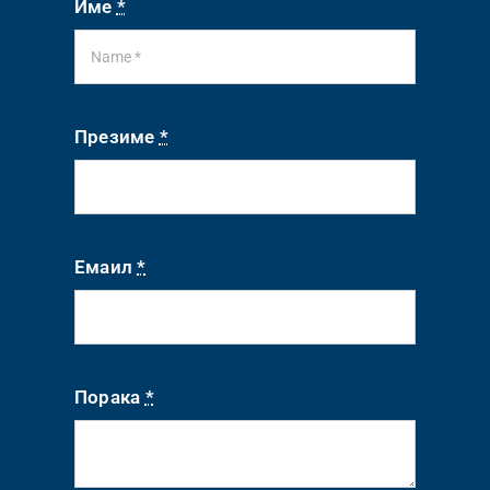
Име
*
Презиме
*
Емаил
*
Порака
*