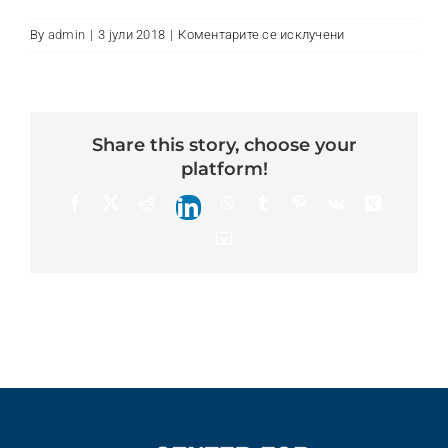
Контакт
на
By
admin
|
3 јули 2018
|
Коментарите се исклучени
Aleksandar
Makedonski
share this story, choose your
platform!
Facebook
X
Reddit
WhatsApp
Tumblr
Pinterest
Vk
Xing
LinkedIn
Email