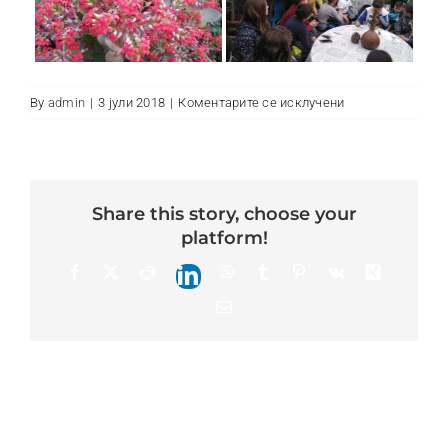
на
By
admin
|
3 јули 2018
|
Коментарите се исклучени
Aleksandar
Makedonski
share this story, choose your
platform!
Facebook
X
Reddit
WhatsApp
Tumblr
Pinterest
Vk
Xing
LinkedIn
Email