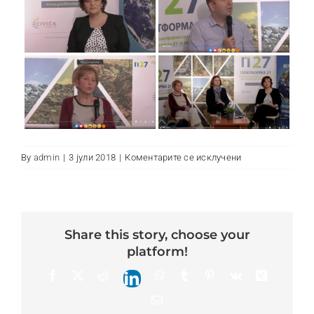
Контакт
на
By
admin
|
3 јули 2018
|
Коментарите се исклучени
Aleksandar
Makedonski
share this story, choose your
platform!
Facebook
X
Reddit
WhatsApp
Tumblr
Pinterest
Vk
Xing
LinkedIn
Email