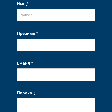
Име
*
Презиме
*
Емаил
*
Порака
*