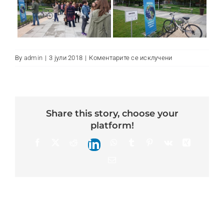
Контакт
на
By
admin
|
3 јули 2018
|
Коментарите се исклучени
Aleksandar
Makedonski
share this story, choose your
platform!
Facebook
X
Reddit
WhatsApp
Tumblr
Pinterest
Vk
Xing
LinkedIn
Email