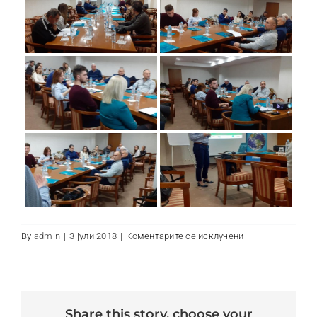
Контакт
на
By
admin
|
3 јули 2018
|
Коментарите се исклучени
Aleksandar
Makedonski
share this story, choose your