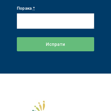
Порака
*
Испрати