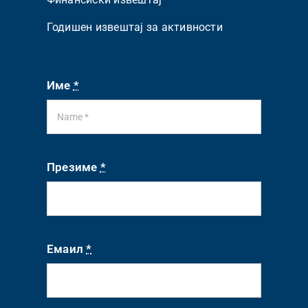
Годишен извештај за активности
Име
*
Презиме
*
Емаил
*