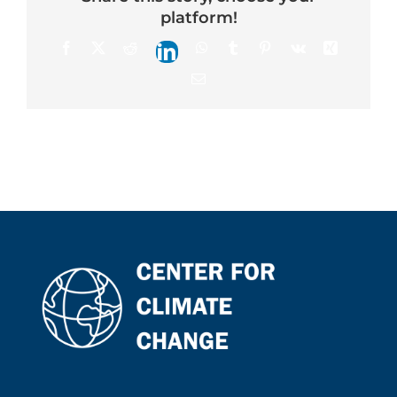
platform!
Facebook
X
Reddit
WhatsApp
Tumblr
Pinterest
Vk
Xing
LinkedIn
Email