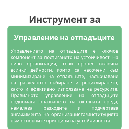
Инструмент за
самооценка на
Управление на отпадъците
устойчивите работни
Управлението на отпадъците е ключов
практики във Вашата
компонент за постигането на устойчивост. На
ниво организация, този процес включва
организация
всички дейности, които са насочени към
минимизиране на отпадъците, насърчаване
на разделното събиране и рециклирането,
както и ефективно използване на ресурсите.
Правилното управление на отпадъците
подпомага опазването на околната среда,
намалява разходите и подчертава
ангажимента на организацията/институцията
към основните принципи на устойчивостта.